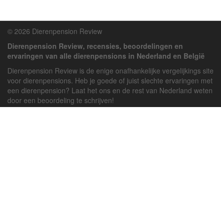
© 2026 Dierenpension Review
Dierenpension Review, recensies, beoordelingen en
ervaringen van alle dierenpensions in Nederland en België
Dierenpension Review is de enige onafhankelijke vergelijkings site
voor dierenpensions. Heb je goede of juist slechte ervaringen met
een dierenpension? Laat het ons en de rest van Nederland weten
door een beoordeling te schrijven!
Powered by
deJong-IT
Inloggen
Registreren
Veel gestelde vragen
API handleiding
Pension toevoegen