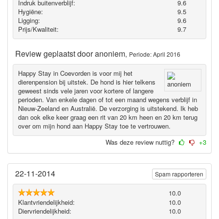
Indruk buitenverblijf:
9.6
Hygiëne‎:
9.5
Ligging:
9.6
Prijs/Kwaliteit:
9.7
Review geplaatst door
anoniem
,
Periode: April 2016
Happy Stay in Coevorden is voor mij het
dierenpension bij uitstek. De hond is hier telkens
geweest sinds vele jaren voor kortere of langere
perioden. Van enkele dagen of tot een maand wegens verblijf in
Nieuw-Zeeland en Australië. De verzorging is uitstekend. Ik heb
dan ook elke keer graag een rit van 20 km heen en 20 km terug
over om mijn hond aan Happy Stay toe te vertrouwen.
Was deze review nuttig?
+3
22-11-2014
Spam rapporteren
10.0
Klantvriendelijkheid:
10.0
Diervriendelijkheid:
10.0