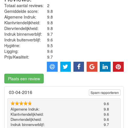
Totaal aantal reviews:
2
Gemiddelde score:
9.8
Algemene Indruk:
9.8
Klantvriendelijkheid:
9.8
Diervriendelijkheid:
9.8
Indruk binnenverblijf:
9.7
Indruk buitenverblijf:
9.6
Hygiëne‎:
9.5
Ligging:
9.6
Prijs/Kwaliteit:
9.7
Plaats een review
03-04-2016
Spam rapporteren
9.6
Algemene Indruk:
9.8
Klantvriendelijkheid:
9.6
Diervriendelijkheid:
9.6
Indruk binnenverblijf:
9.7