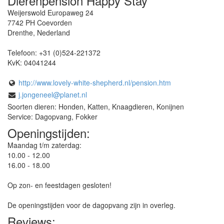
Dierenpension Happy Stay
Weijerswold Europaweg 24
7742 PH
Coevorden
Drenthe
,
Nederland
Telefoon:
+31 (0)524-221372
KvK:
04041244
http://www.lovely-white-shepherd.nl/pension.htm
j.jongeneel@planet.nl
Soorten dieren: Honden, Katten, Knaagdieren, Konijnen
Service: Dagopvang, Fokker
Openingstijden:
Maandag t/m zaterdag:
10.00 - 12.00
16.00 - 18.00
Op zon- en feestdagen gesloten!
De openingstijden voor de dagopvang zijn in overleg.
Reviews: