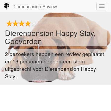
Dierenpension Review
Toggl
navig
Dierenpension Happy Stay,
Coevorden
2 bezoekers hebben een review geplaatst
en 16 personen hebben een stem
uitgebracht voor Dierenpension Happy
Stay.