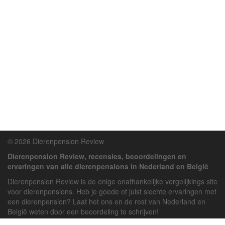
© 2026 Dierenpension Review
Dierenpension Review, recensies, beoordelingen en
ervaringen van alle dierenpensions in Nederland en België
Dierenpension Review is de enige onafhankelijke vergelijkings site
voor dierenpensions. Heb je goede of juist slechte ervaringen met
een dierenpension? Laat het ons en de rest van Nederland en
België weten door een beoordeling te schrijven!