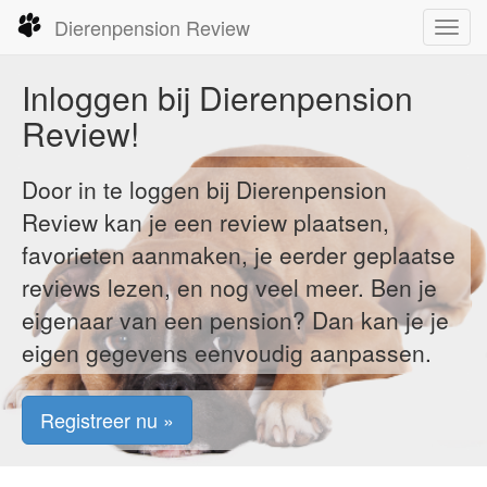
Dierenpension Review
Toggl
navig
Inloggen bij Dierenpension
Review!
Door in te loggen bij Dierenpension
Review kan je een review plaatsen,
favorieten aanmaken, je eerder geplaatse
reviews lezen, en nog veel meer. Ben je
eigenaar van een pension? Dan kan je je
eigen gegevens eenvoudig aanpassen.
Registreer nu »