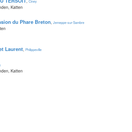
U TERSOIT
,
Ciney
nden, Katten
nsion du Phare Breton
,
Jemeppe-sur-Sambre
ten
 et Laurent
,
Philippeville
x
nden, Katten