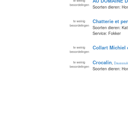
AU DOMAINE D
te
weinig
beoordelingen
Soorten dieren: Ho
Chatterie et pe
te
weinig
beoordelingen
Soorten dieren: Kat
Service: Fokker
Collart Michiel
te
weinig
beoordelingen
Crocalin
te
weinig
,
Daussoul
beoordelingen
Soorten dieren: Ho