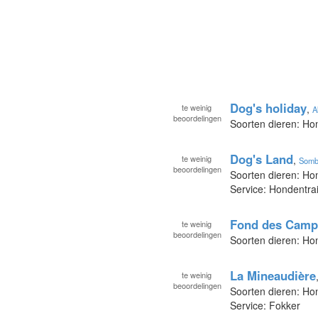
Dog's holiday
te
weinig
,
A
beoordelingen
Soorten dieren: H
Dog's Land
te
weinig
,
Somb
beoordelingen
Soorten dieren: H
Service: Hondentra
Fond des Camp
te
weinig
beoordelingen
Soorten dieren: H
La Mineaudière
te
weinig
beoordelingen
Soorten dieren: H
Service: Fokker