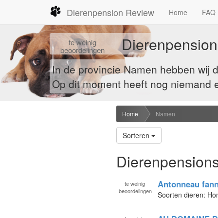
Dierenpension Review
Home
FAQ
Dierenpension
te
weinig
beoordelingen
In de provincie Namen hebben wij 
Op dit moment heeft nog niemand ee
Home
Namen
Sorteren
Dierenpensions
Antonneau fan
te
weinig
beoordelingen
Soorten dieren: H