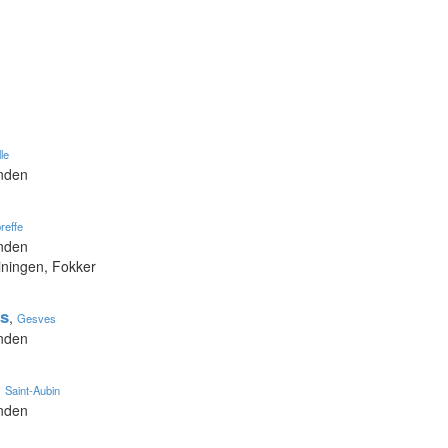
lle
onden
reffe
onden
iningen, Fokker
s
,
Gesves
onden
,
Saint-Aubin
onden