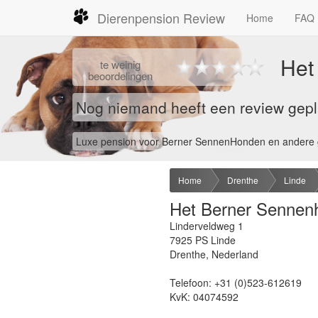
Dierenpension Review
Home
FAQ
Het
te
weinig
beoordelingen
Nog niemand heeft een review gepla
Luxe pension voor Berner SennenHonden en andere 
Home
Drenthe
Linde
Het Berner Sennenh
Linderveldweg 1
7925 PS
Linde
Drenthe
,
Nederland
Telefoon:
+31 (0)523-612619
KvK:
04074592