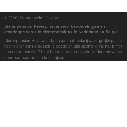
© 2026 Dierenpension Review
Dierenpension Review, recensies, beoordelingen en
ervaringen van alle dierenpensions in Nederland en België
Dierenpension Review is de enige onafhankelijke vergelijkings site
voor dierenpensions. Heb je goede of juist slechte ervaringen met
een dierenpension? Laat het ons en de rest van Nederland weten
door een beoordeling te schrijven!
Powered by
deJong-IT
Inloggen
Registreren
Veel gestelde vragen
API handleiding
Pension toevoegen