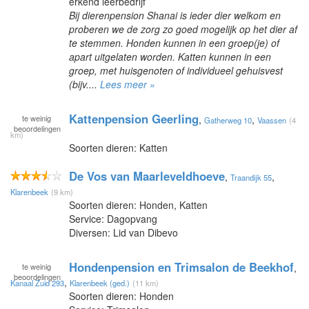
erkend leerbedrijf
Bij dierenpension Shanai is ieder dier welkom en
proberen we de zorg zo goed mogelijk op het dier af
te stemmen. Honden kunnen in een groep(je) of
apart uitgelaten worden. Katten kunnen in een
groep, met huisgenoten of individueel gehuisvest
(bijv....
Lees meer »
Kattenpension Geerling
te
weinig
,
,
Gatherweg 10
Vaassen
(4
beoordelingen
km)
Soorten dieren: Katten
De Vos van Maarleveldhoeve
,
,
Traandijk 55
Klarenbeek
(9 km)
Soorten dieren: Honden, Katten
Service: Dagopvang
Diversen: Lid van Dibevo
Hondenpension en Trimsalon de Beekhof
te
weinig
,
beoordelingen
,
Kanaal Zuid 293
Klarenbeek (ged.)
(11 km)
Soorten dieren: Honden