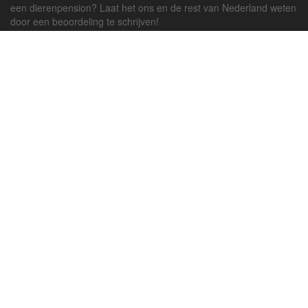
een dierenpension? Laat het ons en de rest van Nederland weten
door een beoordeling te schrijven!
Powered by
deJong-IT
Inloggen
Registreren
Veel gestelde vragen
API handleiding
Pension toevoegen
Contact
Twitter
Facebook
Algemene Voorwaarden