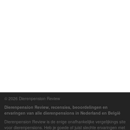
© 2026 Dierenpension Review
Dierenpension Review, recensies, beoordelingen en
ervaringen van alle dierenpensions in Nederland en België
Dierenpension Review is de enige onafhankelijke vergelijkings site
voor dierenpensions. Heb je goede of juist slechte ervaringen met