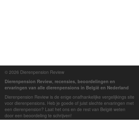
© 2026 Dierenpension Review
Dierenpension Review, recensies, beoordelingen en
ervaringen van alle dierenpensions in België en Nederland
Dierenpension Review is de enige onafhankelijke vergelijkings site
voor dierenpensions. Heb je goede of juist slechte ervaringen met
een dierenpension? Laat het ons en de rest van België weten
door een beoordeling te schrijven!
Powered by
deJong-IT