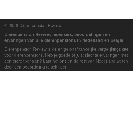
© 2026 Dierenpension Review
Dierenpension Review, recensies, beoordelingen en
ervaringen van alle dierenpensions in Nederland en België
Dierenpension Review is de enige onafhankelijke vergelijkings site
voor dierenpensions. Heb je goede of juist slechte ervaringen met
een dierenpension? Laat het ons en de rest van Nederland weten
door een beoordeling te schrijven!
Powered by
deJong-IT
Inloggen
Registreren
Veel gestelde vragen
API handleiding