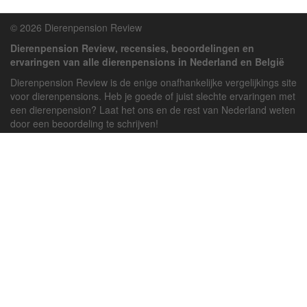
© 2026 Dierenpension Review
Dierenpension Review, recensies, beoordelingen en
ervaringen van alle dierenpensions in Nederland en België
Dierenpension Review is de enige onafhankelijke vergelijkings site
voor dierenpensions. Heb je goede of juist slechte ervaringen met
een dierenpension? Laat het ons en de rest van Nederland weten
door een beoordeling te schrijven!
Powered by
deJong-IT
Inloggen
Registreren
Veel gestelde vragen
API handleiding
Pension toevoegen