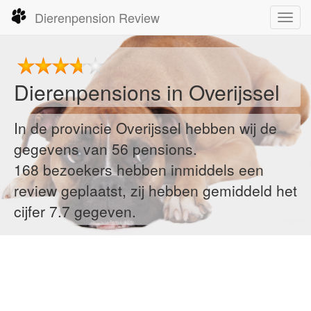
Dierenpension Review
Toggl
navig
Dierenpensions in
Overijssel
In de provincie Overijssel hebben wij de
gegevens van 56 pensions.
168
bezoekers hebben inmiddels een
review geplaatst, zij hebben gemiddeld het
cijfer 7.7 gegeven.