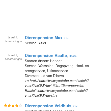
Dierenpension Max
te
weinig
,
Olst
beoordelingen
Service: Asiel
Dierenpension Raalte
te
weinig
,
Raalte
beoordelingen
Soorten dieren: Honden
Service: Wassalon, Dagopvang, Haal- en
brengservice, Uitlaatservice
Diversen: Lid van Dibevo
<a href="http://www.youtube.com/watch?
v=crXtvkGMYdw" title="Dierenpension
Raalte">http://www.youtube.com/watch?
v=crXtvkGMYdw</a>
Dierenpension Veldhuis
,
Olst
Soorten dieren: Honden, Katten