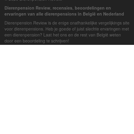
Dierenpension Review, recensies, beoordelingen en
ervaringen van alle dierenpensions in België en Nederland
Dierenpension Review is de enige onafhankelijke vergelijkings site
voor dierenpensions. Heb je goede of juist slechte ervaringen met
een dierenpension? Laat het ons en de rest van België weten
door een beoordeling te schrijven!
Powered by
deJong-IT
Inloggen
Registreren
Veel gestelde vragen
API handleiding
Pension toevoegen
Contact