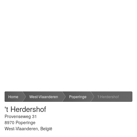
Home
West-Vlaanderen
Poperinge
't Herdershof
't Herdershof
Provenseweg 31
8970
Poperinge
West-Vlaanderen
,
België