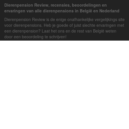
Dierenpension Review, recensies, beoordelingen en
ervaringen van alle dierenpensions in België en Nederland
Dierenpension Review is de enige onafhankelijke vergelijkings site
voor dierenpensions. Heb je goede of juist slechte ervaringen met
een dierenpension? Laat het ons en de rest van België weten
door een beoordeling te schrijven!
Powered by
deJong-IT
Inloggen
Registreren
Veel gestelde vragen
API handleiding
Pension toevoegen
Contact