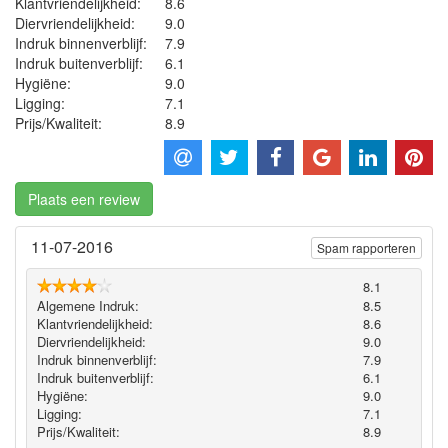
Klantvriendelijkheid:
8.6
Diervriendelijkheid:
9.0
Indruk binnenverblijf:
7.9
Indruk buitenverblijf:
6.1
Hygiëne‎:
9.0
Ligging:
7.1
Prijs/Kwaliteit:
8.9
Plaats een review
11-07-2016
Spam rapporteren
8.1
Algemene Indruk:
8.5
Klantvriendelijkheid:
8.6
Diervriendelijkheid:
9.0
Indruk binnenverblijf:
7.9
Indruk buitenverblijf:
6.1
Hygiëne‎:
9.0
Ligging:
7.1
Prijs/Kwaliteit:
8.9