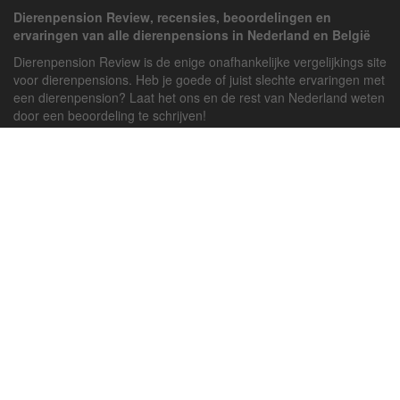
Dierenpension Review, recensies, beoordelingen en
ervaringen van alle dierenpensions in Nederland en België
Dierenpension Review is de enige onafhankelijke vergelijkings site
voor dierenpensions. Heb je goede of juist slechte ervaringen met
een dierenpension? Laat het ons en de rest van Nederland weten
door een beoordeling te schrijven!
Powered by
deJong-IT
Inloggen
Registreren
Veel gestelde vragen
API handleiding
Pension toevoegen
Contact