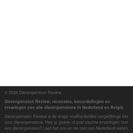
© 2026 Dierenpension Review
Dierenpension Review, recensies, beoordelingen en
ervaringen van alle dierenpensions in Nederland en België
Dierenpension Review is de enige onafhankelijke vergelijkings site
voor dierenpensions. Heb je goede of juist slechte ervaringen met
een dierenpension? Laat het ons en de rest van Nederland weten