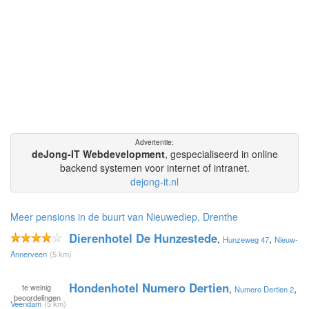
deJong-IT Webdevelopment
, gespecialiseerd in online
backend systemen voor internet of intranet.
dejong-it.nl
Meer pensions in de buurt van Nieuwediep, Drenthe
Dierenhotel De Hunzestede
,
,
Hunzeweg 47
Nieuw-
Annerveen
(5 km)
Hondenhotel Numero Dertien
te
weinig
,
,
Numero Dertien 2
beoordelingen
Veendam
(5 km)