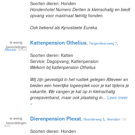
Soorten dieren: Honden
Hondenhotel Numero Dertien is kleinschalig en biedt
opvang voor maximaal twintig honden.
Ook bekend als Kynostaete Eureka.
Kattenpension Othelius
te
weinig
,
,
Tangerdwarsweg 7
beoordelingen
Alteveer
(9 km)
Soorten dieren: Katten
Service: Dagopvang, Kattenpension
Welkom bij kattenpension Othelius
Wij zijn gevestigd in het rustiek gelegen Alteveer en
bieden een heerlijke logeerplek voor je kat tijdens je
vakantie. We vangen je kat op in kleinschalig
groepsverband, maar ook plaatsing in...
Lees meer
»
Dierenpension Plexat
te
weinig
,
,
Noorderweg 3
Veendam
(10
beoordelingen
km)
Soorten dieren: Honden