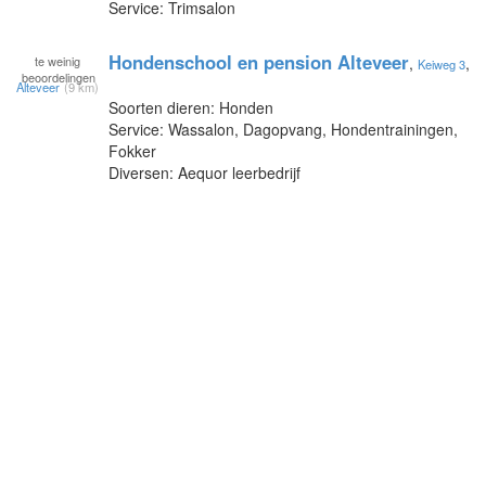
Service: Trimsalon
Hondenschool en pension Alteveer
te
weinig
,
,
Keiweg 3
beoordelingen
Alteveer
(9 km)
Soorten dieren: Honden
Service: Wassalon, Dagopvang, Hondentrainingen,
Fokker
Diversen: Aequor leerbedrijf