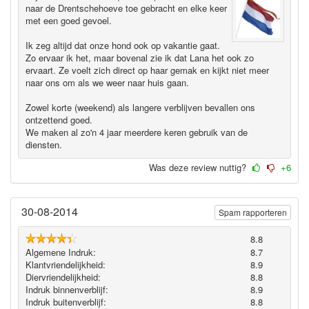
naar de Drentschehoeve toe gebracht en elke keer
met een goed gevoel.
Ik zeg altijd dat onze hond ook op vakantie gaat.
Zo ervaar ik het, maar bovenal zie ik dat Lana het ook zo
ervaart. Ze voelt zich direct op haar gemak en kijkt niet meer
naar ons om als we weer naar huis gaan.
Zowel korte (weekend) als langere verblijven bevallen ons
ontzettend goed.
We maken al zo'n 4 jaar meerdere keren gebruik van de
diensten.
Was deze review nuttig?
+6
30-08-2014
Spam rapporteren
8.8
Algemene Indruk:
8.7
Klantvriendelijkheid:
8.9
Diervriendelijkheid:
8.8
Indruk binnenverblijf:
8.9
Indruk buitenverblijf:
8.8