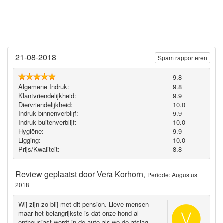
21-08-2018
Spam rapporteren
9.8
Algemene Indruk:
9.8
Klantvriendelijkheid:
9.9
Diervriendelijkheid:
10.0
Indruk binnenverblijf:
9.9
Indruk buitenverblijf:
10.0
Hygiëne‎:
9.9
Ligging:
10.0
Prijs/Kwaliteit:
8.8
Review geplaatst door
Vera Korhorn
,
Periode: Augustus
2018
Wij zijn zo blij met dit pension. Lieve mensen
maar het belangrijkste is dat onze hond al
enthousiast wordt in de auto als we de afslag