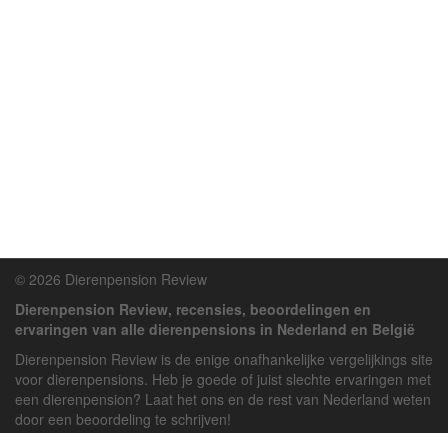
© 2026 Dierenpension Review
Dierenpension Review, recensies, beoordelingen en
ervaringen van alle dierenpensions in Nederland en België
Dierenpension Review is de enige onafhankelijke vergelijkings site
voor dierenpensions. Heb je goede of juist slechte ervaringen met
een dierenpension? Laat het ons en de rest van Nederland weten
door een beoordeling te schrijven!