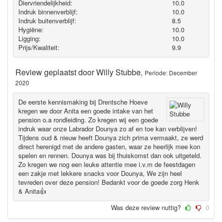
Diervriendelijkheid:
10.0
Indruk binnenverblijf:
10.0
Indruk buitenverblijf:
8.5
Hygiëne‎:
10.0
Ligging:
10.0
Prijs/Kwaliteit:
9.9
Review geplaatst door
Willy Stubbe
,
Periode: December
2020
De eerste kennismaking bij Drentsche Hoeve
kregen we door Anita een goede intake van het
pension o.a rondleiding. Zo kregen wij een goede
indruk waar onze Labrador Dounya zo af en toe kan verblijven!
Tijdens oud & nieuw heeft Dounya zich prima vermaakt, ze werd
direct herenigd met de andere gasten, waar ze heerlijk mee kon
spelen en rennen. Dounya was bij thuiskomst dan ook uitgeteld.
Zo kregen we nog een leuke attentie mee i.v.m de feestdagen
een zakje met lekkere snacks voor Dounya, We zijn heel
tevreden over deze pension! Bedankt voor de goede zorg Henk
& Anita👍
Was deze review nuttig?
0