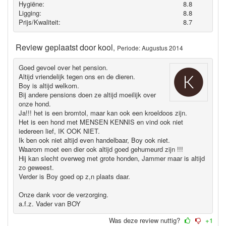
Hygiëne‎:
8.8
Ligging:
8.8
Prijs/Kwaliteit:
8.7
Review geplaatst door
kool
,
Periode: Augustus 2014
Goed gevoel over het pension.
Altijd vriendelijk tegen ons en de dieren.
Boy is altijd welkom.
Bij andere pensions doen ze altijd moeilijk over
onze hond.
Ja!!! het is een bromtol, maar kan ook een kroeldoos zijn.
Het is een hond met MENSEN KENNIS en vind ook niet
iedereen lief, IK OOK NIET.
Ik ben ook niet altijd even handelbaar, Boy ook niet.
Waarom moet een dier ook altijd goed gehumeurd zijn !!!
Hij kan slecht overweg met grote honden, Jammer maar is altijd
zo geweest.
Verder is Boy goed op z,n plaats daar.
Onze dank voor de verzorging.
a.f.z. Vader van BOY
Was deze review nuttig?
+1