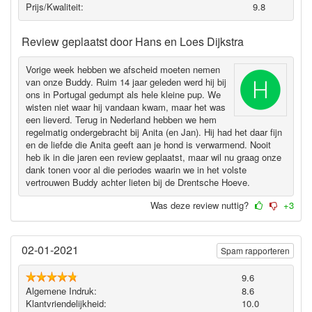
Prijs/Kwaliteit:
9.8
Review geplaatst door
Hans en Loes Dijkstra
Vorige week hebben we afscheid moeten nemen
van onze Buddy. Ruim 14 jaar geleden werd hij bij
ons in Portugal gedumpt als hele kleine pup. We
wisten niet waar hij vandaan kwam, maar het was
een lieverd. Terug in Nederland hebben we hem
regelmatig ondergebracht bij Anita (en Jan). Hij had het daar fijn
en de liefde die Anita geeft aan je hond is verwarmend. Nooit
heb ik in die jaren een review geplaatst, maar wil nu graag onze
dank tonen voor al die periodes waarin we in het volste
vertrouwen Buddy achter lieten bij de Drentsche Hoeve.
Was deze review nuttig?
+3
02-01-2021
Spam rapporteren
9.6
Algemene Indruk:
8.6
Klantvriendelijkheid:
10.0