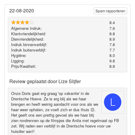
22-08-2020
Spam rapporteren
8.4
Algemene Indruk:
7.6
Klantvriendelijkheid:
8.8
Diervriendelijkheid:
8.9
Indruk binnenverblijf:
7.8
Indruk buitenverblijf:
7.7
Hygiëne‎:
8.0
Ligging:
9.8
Prijs/Kwaliteit:
8.8
Review geplaatst door
Lize Slijfer
Onze Doris gaat erg graag 'op vakantie' in de
Drentsche Hoeve. Ze is erg blij als we haar
brengen en heeft weinig aandacht voor ons als we
haar weer ophalen, ze voelt zich er dus thuis 😊.
Het geeft ons een prettig gevoel als we haar blij
zien rondrennen op de filmpjes die Anita met regelmaat op FB
zet. Wij raden een verblijf in de Drentsche hoeve voor uw
huisdier aan!!