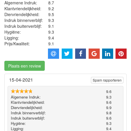
Algemene Indruk:
8.7
Klantvriendelijkheid:
9.2
Diervriendelijkheid:
9.5
Indruk binnenverblijf:
9.3
Indruk buitenverblijf:
9.1
Hygiëne‎:
9.3
Ligging:
9.4
Prijs/Kwaliteit:
9.1
Plaats een review
15-04-2021
Spam rapporteren
9.6
Algemene Indruk:
9.3
Klantvriendelijkheid:
9.6
Diervriendelijkheid:
9.9
Indruk binnenverblijf:
9.8
Indruk buitenverblijf:
9.6
Hygiëne‎:
9.3
Ligging:
9.4