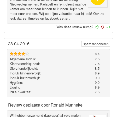
Nieuwediep nemen. Kwispelt en rent direct naar de
kamer om maar naar binnen te kunnen. Kijkt niet
meer naar ons om. Wij een fijne vakantie maar hij ook! Ook zo
leuk dat ze filmpjes op facebook zetten.
Was deze review nuttig?
+1
28-04-2016
Spam rapporteren
8.4
Algemene Indruk:
7.5
Klantvriendelijkheid:
7.6
Diervriendelijkheid:
8.5
Indruk binnenverblijf:
8.9
Indruk buitenverblijf:
9.0
Hygiëne‎:
9.0
Ligging:
8.9
Prijs/Kwaliteit:
7.5
Review geplaatst door
Ronald Munneke
Wij hebben onze hond (Labrador) al vele malen