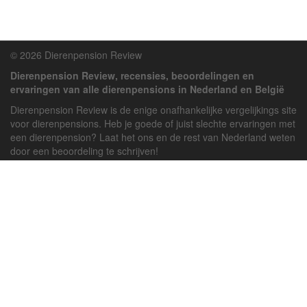
© 2026 Dierenpension Review
Dierenpension Review, recensies, beoordelingen en
ervaringen van alle dierenpensions in Nederland en België
Dierenpension Review is de enige onafhankelijke vergelijkings site
voor dierenpensions. Heb je goede of juist slechte ervaringen met
een dierenpension? Laat het ons en de rest van Nederland weten
door een beoordeling te schrijven!
Powered by
deJong-IT
Inloggen
Registreren
Veel gestelde vragen
API handleiding