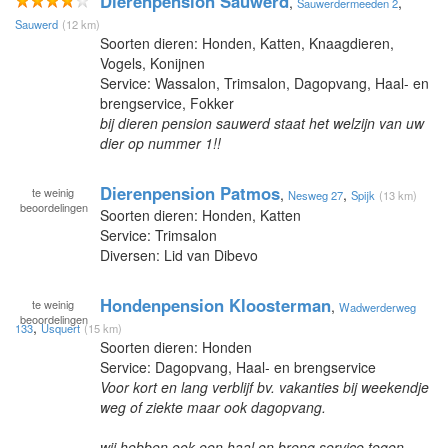
Dierenpension Sauwerd
,
,
Sauwerdermeeden 2
Sauwerd
(12 km)
Soorten dieren: Honden, Katten, Knaagdieren,
Vogels, Konijnen
Service: Wassalon, Trimsalon, Dagopvang, Haal- en
brengservice, Fokker
bij dieren pension sauwerd staat het welzijn van uw
dier op nummer 1!!
Dierenpension Patmos
te
weinig
,
,
Nesweg 27
Spijk
(13 km)
beoordelingen
Soorten dieren: Honden, Katten
Service: Trimsalon
Diversen: Lid van Dibevo
Hondenpension Kloosterman
te
weinig
,
Wadwerderweg
beoordelingen
,
133
Usquert
(15 km)
Soorten dieren: Honden
Service: Dagopvang, Haal- en brengservice
Voor kort en lang verblijf bv. vakanties bij weekendje
weg of ziekte maar ook dagopvang.
wij hebben ook een haal en breng service tegen