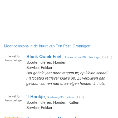
Meer pensions in de buurt van Ten Post, Groningen
Black Quick Feet
te
weinig
,
,
Crouwelstraat 38
Groningen
(12 km)
beoordelingen
Soorten dieren: Honden
Service: Fokker
Het gehele jaar door vangen wij op kleine schaal
Flatcoated retriever loge's op. Zij verblijven dan
gewoon samen met onze eigen honden in huis.
't Houkje
te
weinig
,
,
Stadsweg 95
Lellens
(1 km)
beoordelingen
Soorten dieren: Honden, Katten
Service: Fokker