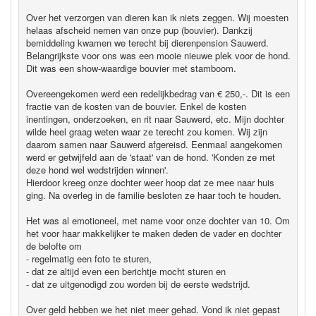
Over het verzorgen van dieren kan ik niets zeggen. Wij moesten
helaas afscheid nemen van onze pup (bouvier). Dankzij
bemiddeling kwamen we terecht bij dierenpension Sauwerd.
Belangrijkste voor ons was een mooie nieuwe plek voor de hond.
Dit was een show-waardige bouvier met stamboom.
Overeengekomen werd een redelijkbedrag van € 250,-. Dit is een
fractie van de kosten van de bouvier. Enkel de kosten
inentingen, onderzoeken, en rit naar Sauwerd, etc. Mijn dochter
wilde heel graag weten waar ze terecht zou komen. Wij zijn
daarom samen naar Sauwerd afgereisd. Eenmaal aangekomen
werd er getwijfeld aan de 'staat' van de hond. 'Konden ze met
deze hond wel wedstrijden winnen'.
Hierdoor kreeg onze dochter weer hoop dat ze mee naar huis
ging. Na overleg in de familie besloten ze haar toch te houden.
Het was al emotioneel, met name voor onze dochter van 10. Om
het voor haar makkelijker te maken deden de vader en dochter
de belofte om
- regelmatig een foto te sturen,
- dat ze altijd even een berichtje mocht sturen en
- dat ze uitgenodigd zou worden bij de eerste wedstrijd.
Over geld hebben we het niet meer gehad. Vond ik niet gepast