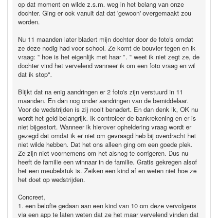
op dat moment en wilde z.s.m. weg in het belang van onze
dochter. Ging er ook vanuit dat dat 'gewoon' overgemaakt zou
worden.
Nu 11 maanden later bladert mijn dochter door de foto's omdat
ze deze nodig had voor school. Ze komt de bouvier tegen en ik
vraag: " hoe is het eigenlijk met haar ". " weet ik niet zegt ze, de
dochter vind het vervelend wanneer ik om een foto vraag en wil
dat ik stop".
Blijkt dat na enig aandringen er 2 foto's zijn verstuurd in 11
maanden. En dan nog onder aandringen van de bemiddelaar.
Voor de wedstrijden is zij nooit benadert. En dan denk ik, OK nu
wordt het geld belangrijk. Ik controleer de bankrekening en er is
niet bijgestort. Wanneer ik hierover opheldering vraag wordt er
gezegd dat omdat ik er niet om gevraagd heb bij overdracht het
niet wilde hebben. Dat het ons alleen ging om een goede plek.
Ze zijn niet voornemens om het alsnog te corrigeren. Dus nu
heeft de familie een winnaar in de familie. Gratis gekregen alsof
het een meubelstuk is. Zeiken een kind af en weten niet hoe ze
het doet op wedstrijden.
Concreet,
1. een belofte gedaan aan een kind van 10 om deze vervolgens
via een app te laten weten dat ze het maar vervelend vinden dat