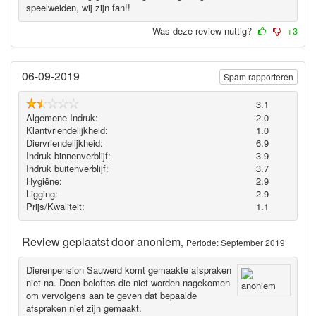
speelweiden, wij zijn fan!!
Was deze review nuttig?
+3
06-09-2019
Spam rapporteren
3.1
Algemene Indruk:
2.0
Klantvriendelijkheid:
1.0
Diervriendelijkheid:
6.9
Indruk binnenverblijf:
3.9
Indruk buitenverblijf:
3.7
Hygiëne‎:
2.9
Ligging:
2.9
Prijs/Kwaliteit:
1.1
Review geplaatst door
anoniem
,
Periode: September 2019
Dierenpension Sauwerd komt gemaakte afspraken
niet na. Doen beloftes die niet worden nagekomen
om vervolgens aan te geven dat bepaalde
afspraken niet zijn gemaakt.