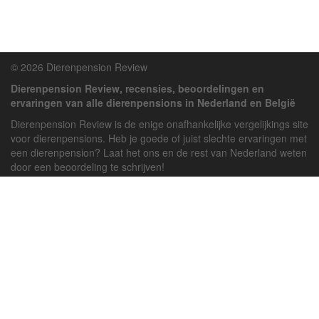
© 2026 Dierenpension Review
Dierenpension Review, recensies, beoordelingen en
ervaringen van alle dierenpensions in Nederland en België
Dierenpension Review is de enige onafhankelijke vergelijkings site
voor dierenpensions. Heb je goede of juist slechte ervaringen met
een dierenpension? Laat het ons en de rest van Nederland weten
door een beoordeling te schrijven!
Powered by
deJong-IT
Inloggen
Registreren
Veel gestelde vragen
API handleiding