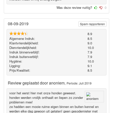
Was deze review nuttig?
0
08-09-2019
Spam rapporteren
8.9
Algemene Indruk:
8.5
Klantvriendelijkheid:
9.0
Diervriendelijkheid:
10.0
Indruk binnenverblijf:
7.9
Indruk buitenverblijf:
7.9
Hygiëne‎:
10.0
Ligging:
9.1
Prijs/Kwaliteit:
8.5
Review geplaatst door
anoniem
,
Periode: Juli 2019
voor het eerst hier met onze honden geweest.
honden werden vrolijk onthaalt en liepen zo zonder
problemen mee!
ze hadden een mooie ruime eigen binnen en buiten kennel en
werden elke dag gewoon uit gelaten! geen gesodemieter met