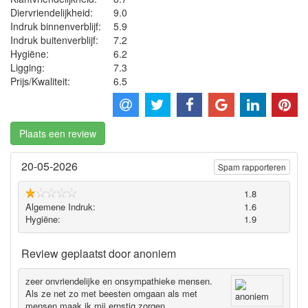
Diervriendelijkheid:
9.0
Indruk binnenverblijf:
5.9
Indruk buitenverblijf:
7.2
Hygiëne‎:
6.2
Ligging:
7.3
Prijs/Kwaliteit:
6.5
Plaats een review
20-05-2026
Spam rapporteren
1.8
Algemene Indruk:
1.6
Hygiëne‎:
1.9
Review geplaatst door
anoniem
zeer onvriendelijke en onsympathieke mensen.
Als ze net zo met beesten omgaan als met
mensen maak ik mij ernstig zorgen.