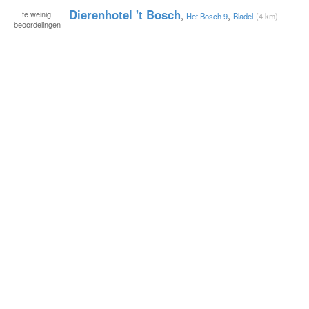
Dierenhotel 't Bosch
te
weinig
,
,
Het Bosch 9
Bladel
(4 km)
beoordelingen