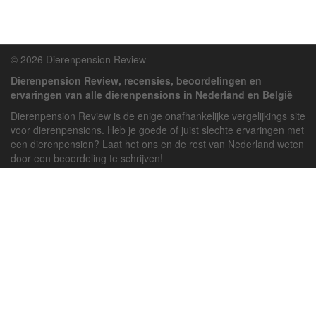
© 2026 Dierenpension Review
Dierenpension Review, recensies, beoordelingen en
ervaringen van alle dierenpensions in Nederland en België
Dierenpension Review is de enige onafhankelijke vergelijkings site
voor dierenpensions. Heb je goede of juist slechte ervaringen met
een dierenpension? Laat het ons en de rest van Nederland weten
door een beoordeling te schrijven!
Powered by
deJong-IT
Inloggen
Registreren
Veel gestelde vragen
API handleiding