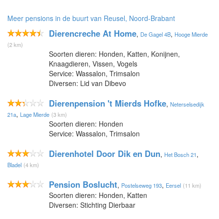
Meer pensions in de buurt van Reusel, Noord-Brabant
Dierencreche At Home
,
,
De Gagel 4B
Hooge Mierde
(2 km)
Soorten dieren: Honden, Katten, Konijnen,
Knaagdieren, Vissen, Vogels
Service: Wassalon, Trimsalon
Diversen: Lid van Dibevo
Dierenpension 't Mierds Hofke
,
Neterselsedijk
,
21a
Lage Mierde
(3 km)
Soorten dieren: Honden
Service: Wassalon, Trimsalon
Dierenhotel Door Dik en Dun
,
,
Het Bosch 21
Bladel
(4 km)
Pension Boslucht
,
,
Postelseweg 193
Eersel
(11 km)
Soorten dieren: Honden, Katten
Diversen: Stichting Dierbaar