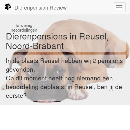
Dierenpension Review
Toggl
navig
te
weinig
beoordelingen
Dierenpensions in Reusel,
Noord-Brabant
In de plaats Reusel hebben wij 2 pensions
gevonden.
Op dit moment heeft nog niemand een
beoordeling geplaatst in Reusel, ben jij de
eerste?