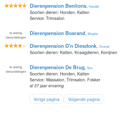
Dierenpension Benitons
,
Handel
Soorten dieren: Honden, Katten
Service: Trimsalon
Dierenpension Bosrand
te
weinig
,
Waalre
beoordelingen
Dierenpension D'n Diesdonk
,
Ommel
Soorten dieren: Katten, Knaagdieren, Konijnen
Dierenpension De Brug
te
weinig
,
Son
beoordelingen
Soorten dieren: Honden, Katten
Service: Wassalon, Trimsalon, Fokker
al 37 jaar ervaring
Vorige pagina
Volgende pagina