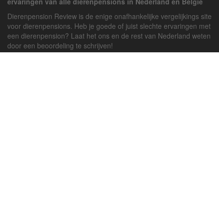
ervaringen van alle dierenpensions in Nederland en België
Dierenpension Review is de enige onafhankelijke vergelijkings site
voor dierenpensions. Heb je goede of juist slechte ervaringen met
een dierenpension? Laat het ons en de rest van Nederland weten
door een beoordeling te schrijven!
Powered by
deJong-IT
Inloggen
Registreren
Veel gestelde vragen
API handleiding
Pension toevoegen
Contact
Twitter