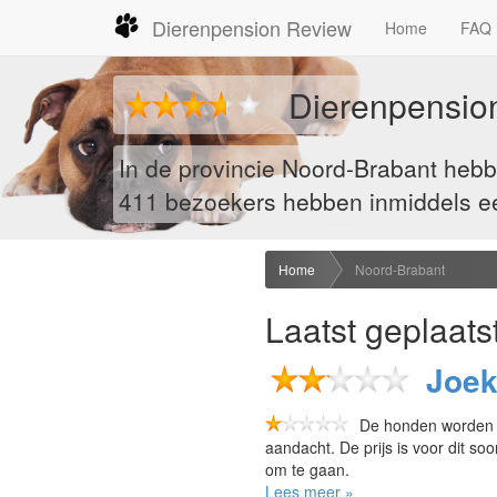
Dierenpension Review
Home
FAQ
Dierenpensio
In de provincie Noord-Brabant heb
411
bezoekers hebben inmiddels een
Home
Noord-Brabant
Laatst geplaats
Joek
De honden worden vo
aandacht. De prijs is voor dit so
om te gaan.
Lees meer »