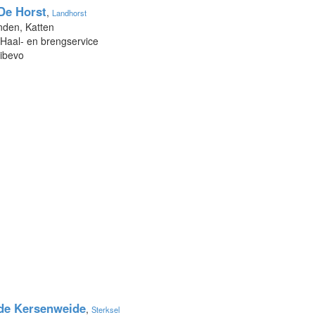
De Horst
,
Landhorst
nden, Katten
 Haal- en brengservice
Dibevo
de Kersenweide
,
Sterksel