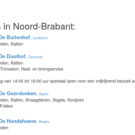
 in Noord-Brabant:
De Buitenhof
,
Landhorst
nden, Katten
De Doolhof
,
Gemonde
nden, Katten
 Trimsalon, Haal- en brengservice
 van 14:00 tot 16:00 uur speciaal open voor een vrijblijvend bezoek a
 De Goordonken
,
Veghel
nden, Katten, Knaagdieren, Vogels, Konijnen
 Fokker
 De Hondshoeve
,
Waalre
onden