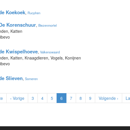
de Koekoek
,
Rucphen
De Korenschuur
,
Biezenmortel
nden, Katten
Dibevo
de Kwispelhoeve
,
Valkenswaard
nden, Katten, Knaagdieren, Vogels, Konijnen
Dibevo
de Slieven
,
Someren
te
‹ Vorige
3
4
5
6
7
8
9
Volgende ›
La