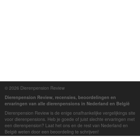
© 2026 Dierenpension Review
Dierenpension Review, recensies, beoordelingen en
ervaringen van alle dierenpensions in Nederland en België
Dierenpension Review is de enige onafhankelijke vergelijkings site
voor dierenpensions. Heb je goede of juist slechte ervaringen met
een dierenpension? Laat het ons en de rest van Nederland en
België weten door een beoordeling te schrijven!