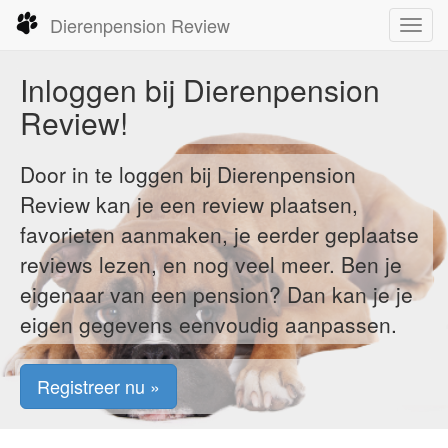
Dierenpension Review
Toggl
navig
Inloggen bij Dierenpension
Review!
Door in te loggen bij Dierenpension
Review kan je een review plaatsen,
favorieten aanmaken, je eerder geplaatse
reviews lezen, en nog veel meer. Ben je
eigenaar van een pension? Dan kan je je
eigen gegevens eenvoudig aanpassen.
Registreer nu »