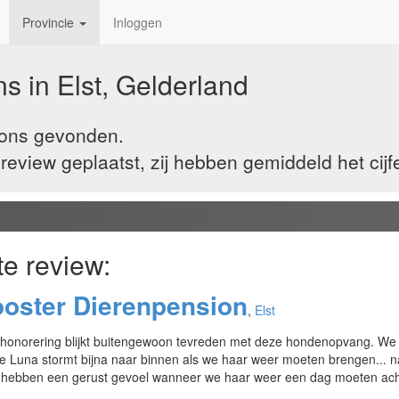
Provincie
Inloggen
s in Elst, Gelderland
sions gevonden.
view geplaatst, zij hebben gemiddeld het cijf
te review:
looster Dierenpension
,
Elst
 de honorering blijkt buitengewoon tevreden met deze hondenopvang. We
 Luna stormt bijna naar binnen als we haar weer moeten brengen... natu
en hebben een gerust gevoel wanneer we haar weer een dag moeten achte