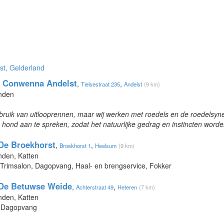
st, Gelderland
 Conwenna Andelst
,
,
Tielsestraat 235
Andelst
(9 km)
onden
ruik van uitlooprennen, maar wij werken met roedels en de roedelsyn
re hond aan te spreken, zodat het natuurlijke gedrag en instincten word
De Broekhorst
,
,
Broekhorst 1
Heelsum
(9 km)
nden, Katten
 Trimsalon, Dagopvang, Haal- en brengservice, Fokker
 De Betuwse Weide
,
,
Achterstraat 49
Heteren
(7 km)
nden, Katten
, Dagopvang