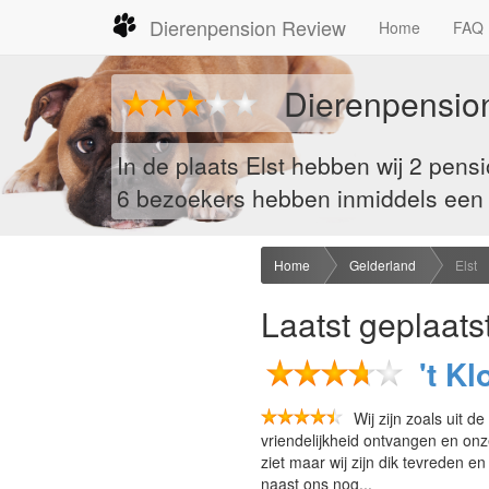
Dierenpension Review
Home
FAQ
Dierenpension
In de plaats Elst hebben wij 2 pen
6
bezoekers hebben inmiddels een re
Home
Gelderland
Elst
Laatst geplaats
't K
Wij zijn zoals uit
vriendelijkheid ontvangen en onze
ziet maar wij zijn dik tevreden 
naast ons nog...