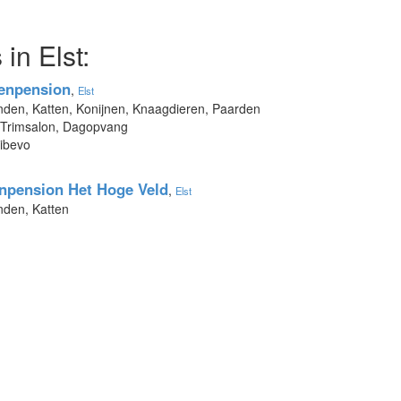
in Elst:
renpension
,
Elst
nden, Katten, Konijnen, Knaagdieren, Paarden
 Trimsalon, Dagopvang
Dibevo
npension Het Hoge Veld
,
Elst
nden, Katten