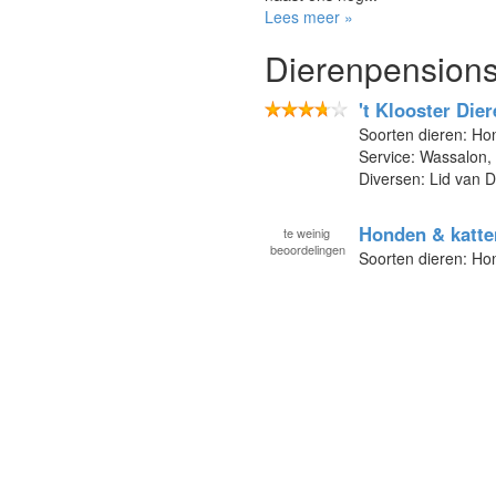
Lees meer »
Dierenpensions 
't Klooster Die
Soorten dieren: Ho
Service: Wassalon,
Diversen: Lid van 
Honden & katte
te
weinig
beoordelingen
Soorten dieren: Ho