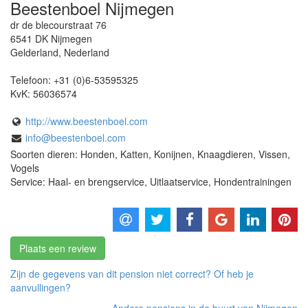
Beestenboel Nijmegen
dr de blecourstraat 76
6541 DK
Nijmegen
Gelderland
,
Nederland
Telefoon:
+31 (0)6-53595325
KvK:
56036574
http://www.beestenboel.com
info@beestenboel.com
Soorten dieren: Honden, Katten, Konijnen, Knaagdieren, Vissen,
Vogels
Service: Haal- en brengservice, Uitlaatservice, Hondentrainingen
Plaats een review
Zijn de gegevens van dit pension niet correct? Of heb je
aanvullingen?
Andere pensions in de buurt van Nijmegen