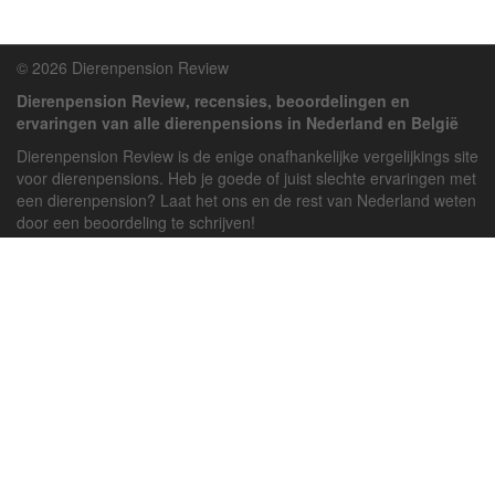
© 2026 Dierenpension Review
Dierenpension Review, recensies, beoordelingen en
ervaringen van alle dierenpensions in Nederland en België
Dierenpension Review is de enige onafhankelijke vergelijkings site
voor dierenpensions. Heb je goede of juist slechte ervaringen met
een dierenpension? Laat het ons en de rest van Nederland weten
door een beoordeling te schrijven!
Powered by
deJong-IT
Inloggen
Registreren
Veel gestelde vragen
API handleiding
Pension toevoegen