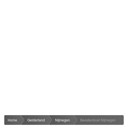
Home
Gelderland
Nijmegen
Beestenboel Nijmegen