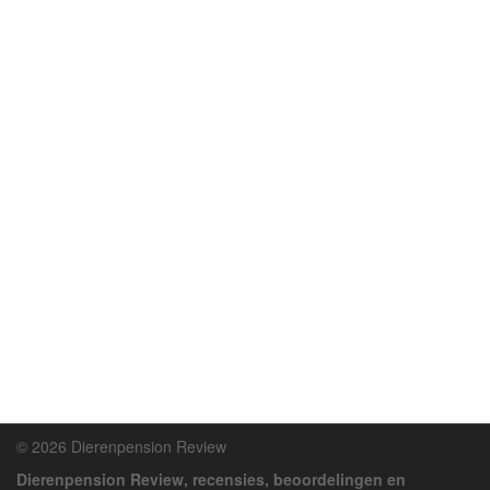
© 2026 Dierenpension Review
Dierenpension Review, recensies, beoordelingen en