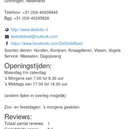
Groningen
,
Nederland
Telefoon:
+31 (0)6-40939945
Bgg:
+31 (0)6-40295826
http://www.dedolle.nl
dedolleboel@outlook.com
https://www.facebook.com/DeDolleBoel/
Soorten dieren: Honden, Konijnen, Knaagdieren, Vissen, Vogels
Service: Wassalon, Dagopvang
Openingstijden:
Maandag t/m zaterdag:
’s Morgens van 7.00 tot 8.30 uur
’s Middags van 17.00 tot 18.30 uur
(andere tijden in overleg mogelijk)
Zon- en feestdagen: ’s morgens gesloten
Reviews:
Totaal aantal reviews:
1
Gemiddelde score:
8.1