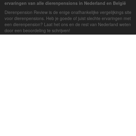
ervaringen van alle dierenpensions in Nederland en België
Dierenpension Review is de enige onafhankelijke vergelijkings site
voor dierenpensions. Heb je goede of juist slechte ervaringen met
een dierenpension? Laat het ons en de rest van Nederland weten
door een beoordeling te schrijven!
Powered by
deJong-IT
Inloggen
Registreren
Veel gestelde vragen
API handleiding
Pension toevoegen
Contact
Twitter