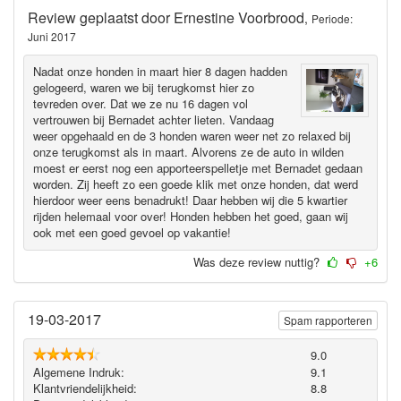
Review geplaatst door
Ernestine Voorbrood
,
Periode:
Juni 2017
Nadat onze honden in maart hier 8 dagen hadden
gelogeerd, waren we bij terugkomst hier zo
tevreden over. Dat we ze nu 16 dagen vol
vertrouwen bij Bernadet achter lieten. Vandaag
weer opgehaald en de 3 honden waren weer net zo relaxed bij
onze terugkomst als in maart. Alvorens ze de auto in wilden
moest er eerst nog een apporteerspelletje met Bernadet gedaan
worden. Zij heeft zo een goede klik met onze honden, dat werd
hierdoor weer eens benadrukt! Daar hebben wij die 5 kwartier
rijden helemaal voor over! Honden hebben het goed, gaan wij
ook met een goed gevoel op vakantie!
Was deze review nuttig?
+6
19-03-2017
Spam rapporteren
9.0
Algemene Indruk:
9.1
Klantvriendelijkheid:
8.8