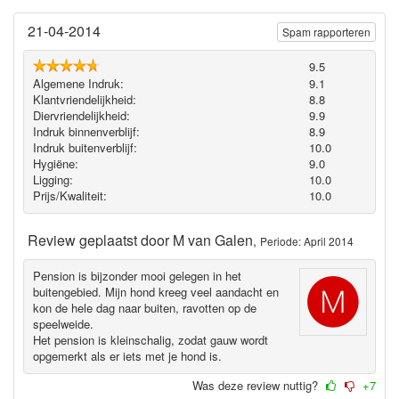
21-04-2014
Spam rapporteren
9.5
Algemene Indruk:
9.1
Klantvriendelijkheid:
8.8
Diervriendelijkheid:
9.9
Indruk binnenverblijf:
8.9
Indruk buitenverblijf:
10.0
Hygiëne‎:
9.0
Ligging:
10.0
Prijs/Kwaliteit:
10.0
Review geplaatst door
M van Galen
,
Periode: April 2014
Pension is bijzonder mooi gelegen in het
buitengebied. Mijn hond kreeg veel aandacht en
kon de hele dag naar buiten, ravotten op de
speelweide.
Het pension is kleinschalig, zodat gauw wordt
opgemerkt als er iets met je hond is.
Was deze review nuttig?
+7