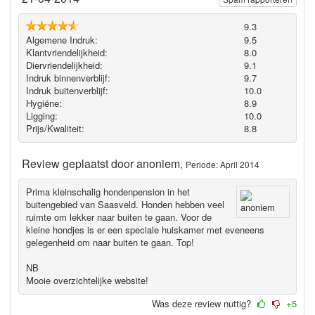
9.3
Algemene Indruk:
9.5
Klantvriendelijkheid:
8.0
Diervriendelijkheid:
9.1
Indruk binnenverblijf:
9.7
Indruk buitenverblijf:
10.0
Hygiëne‎:
8.9
Ligging:
10.0
Prijs/Kwaliteit:
8.8
Review geplaatst door
anoniem
,
Periode: April 2014
Prima kleinschalig hondenpension in het
buitengebied van Saasveld. Honden hebben veel
ruimte om lekker naar buiten te gaan. Voor de
kleine hondjes is er een speciale huiskamer met eveneens
gelegenheid om naar buiten te gaan. Top!
NB
Mooie overzichtelijke website!
Was deze review nuttig?
+5