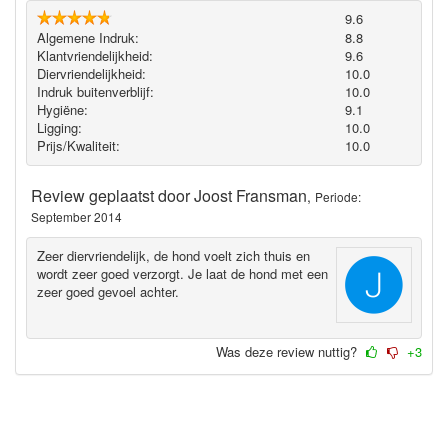
9.6
Algemene Indruk:
8.8
Klantvriendelijkheid:
9.6
Diervriendelijkheid:
10.0
Indruk buitenverblijf:
10.0
Hygiëne‎:
9.1
Ligging:
10.0
Prijs/Kwaliteit:
10.0
Review geplaatst door
Joost Fransman
,
Periode:
September 2014
Zeer diervriendelijk, de hond voelt zich thuis en
wordt zeer goed verzorgt. Je laat de hond met een
zeer goed gevoel achter.
Was deze review nuttig?
+3