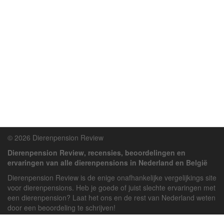
© 2026 Dierenpension Review
Dierenpension Review, recensies, beoordelingen en
ervaringen van alle dierenpensions in Nederland en België
Dierenpension Review is de enige onafhankelijke vergelijkings site
voor dierenpensions. Heb je goede of juist slechte ervaringen met
een dierenpension? Laat het ons en de rest van Nederland weten
door een beoordeling te schrijven!
Powered by
deJong-IT