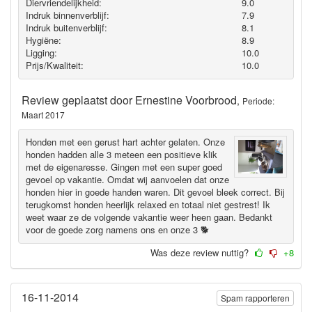
Diervriendelijkheid:
9.0
Indruk binnenverblijf:
7.9
Indruk buitenverblijf:
8.1
Hygiëne‎:
8.9
Ligging:
10.0
Prijs/Kwaliteit:
10.0
Review geplaatst door
Ernestine Voorbrood
,
Periode:
Maart 2017
Honden met een gerust hart achter gelaten. Onze
honden hadden alle 3 meteen een positieve klik
met de eigenaresse. Gingen met een super goed
gevoel op vakantie. Omdat wij aanvoelen dat onze
honden hier in goede handen waren. Dit gevoel bleek correct. Bij
terugkomst honden heerlijk relaxed en totaal niet gestrest! Ik
weet waar ze de volgende vakantie weer heen gaan. Bedankt
voor de goede zorg namens ons en onze 3 🐕
Was deze review nuttig?
+8
16-11-2014
Spam rapporteren