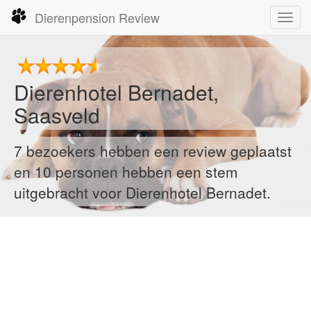
Dierenpension Review
Toggl
navig
Dierenhotel Bernadet,
Saasveld
7 bezoekers hebben een review geplaatst
en 10 personen hebben een stem
uitgebracht voor Dierenhotel Bernadet.