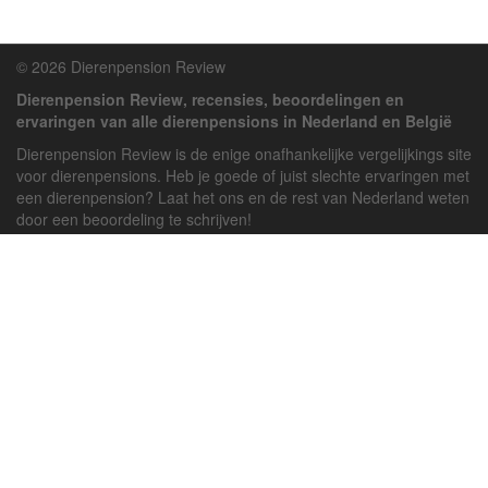
© 2026 Dierenpension Review
Dierenpension Review, recensies, beoordelingen en
ervaringen van alle dierenpensions in Nederland en België
Dierenpension Review is de enige onafhankelijke vergelijkings site
voor dierenpensions. Heb je goede of juist slechte ervaringen met
een dierenpension? Laat het ons en de rest van Nederland weten
door een beoordeling te schrijven!
Powered by
deJong-IT
Inloggen
Registreren
Veel gestelde vragen
API handleiding
Pension toevoegen