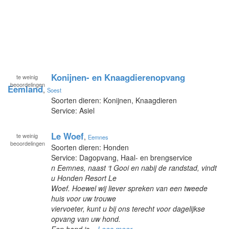
Konijnen- en Knaagdierenopvang
te
weinig
beoordelingen
Eemland
,
Soest
Soorten dieren: Konijnen, Knaagdieren
Service: Asiel
Le Woef
te
weinig
,
Eemnes
beoordelingen
Soorten dieren: Honden
Service: Dagopvang, Haal- en brengservice
n Eemnes, naast ‘t Gooi en nabij de randstad, vindt
u Honden Resort Le
Woef. Hoewel wij liever spreken van een tweede
huis voor uw trouwe
viervoeter, kunt u bij ons terecht voor dagelijkse
opvang van uw hond.
Een hond is...
Lees meer »