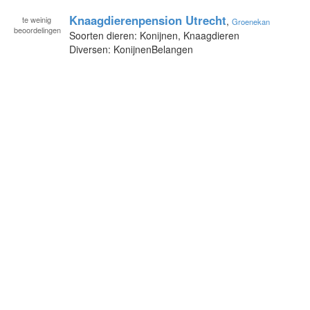
Knaagdierenpension Utrecht
te
weinig
,
Groenekan
beoordelingen
Soorten dieren: Konijnen, Knaagdieren
Diversen: KonijnenBelangen