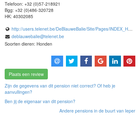
Telefoon:
+32 (0)57-218921
Bgg:
+32 (0)486-320728
HK:
40302085
http://users.telenet.be/DeBlauweBalie/Site/Pages/INDEX_HONDENPENSION.htm
deblauwebalie@telenet.be
Soorten dieren: Honden
Plaats een review
Zijn de gegevens van dit pension niet correct? Of heb je
aanvullingen?
Ben jij de eigenaar van dit pension?
Andere pensions in de buurt van Ieper