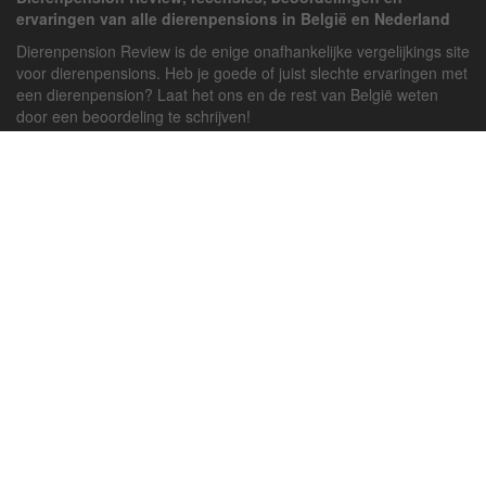
ervaringen van alle dierenpensions in België en Nederland
Dierenpension Review is de enige onafhankelijke vergelijkings site
voor dierenpensions. Heb je goede of juist slechte ervaringen met
een dierenpension? Laat het ons en de rest van België weten
door een beoordeling te schrijven!
Powered by
deJong-IT
Inloggen
Registreren
Veel gestelde vragen
API handleiding
Pension toevoegen
Contact
Twitter