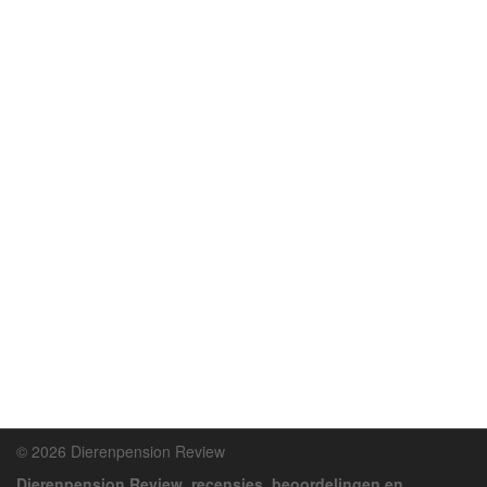
© 2026 Dierenpension Review
Dierenpension Review, recensies, beoordelingen en