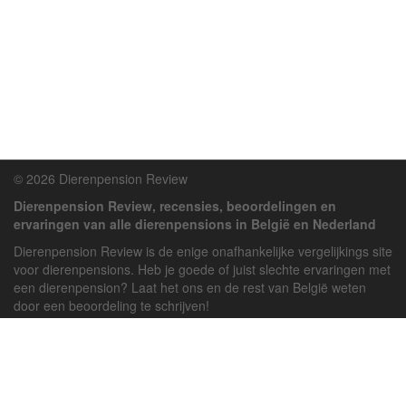
© 2026 Dierenpension Review
Dierenpension Review, recensies, beoordelingen en
ervaringen van alle dierenpensions in België en Nederland
Dierenpension Review is de enige onafhankelijke vergelijkings site
voor dierenpensions. Heb je goede of juist slechte ervaringen met
een dierenpension? Laat het ons en de rest van België weten
door een beoordeling te schrijven!
Powered by
deJong-IT