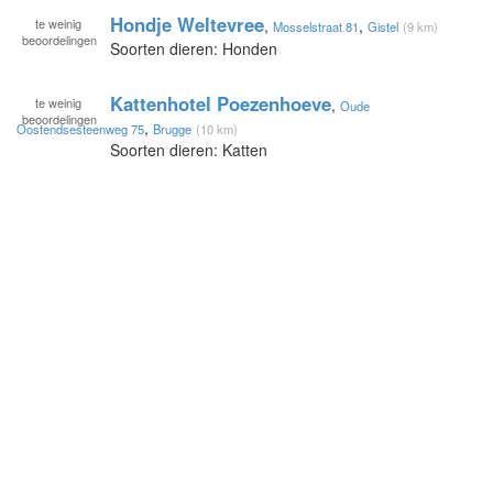
Hondje Weltevree
te
weinig
,
,
Mosselstraat 81
Gistel
(9 km)
beoordelingen
Soorten dieren: Honden
Kattenhotel Poezenhoeve
te
weinig
,
Oude
beoordelingen
,
Oostendsesteenweg 75
Brugge
(10 km)
Soorten dieren: Katten