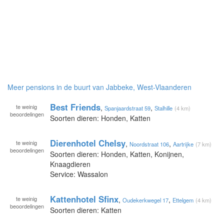
Meer pensions in de buurt van Jabbeke, West-Vlaanderen
Best Friends
te
weinig
,
,
Spanjaardstraat 59
Stalhille
(4 km)
beoordelingen
Soorten dieren: Honden, Katten
Dierenhotel Chelsy
te
weinig
,
,
Noordstraat 106
Aartrijke
(7 km)
beoordelingen
Soorten dieren: Honden, Katten, Konijnen,
Knaagdieren
Service: Wassalon
Kattenhotel Sfinx
te
weinig
,
,
Oudekerkwegel 17
Ettelgem
(4 km)
beoordelingen
Soorten dieren: Katten