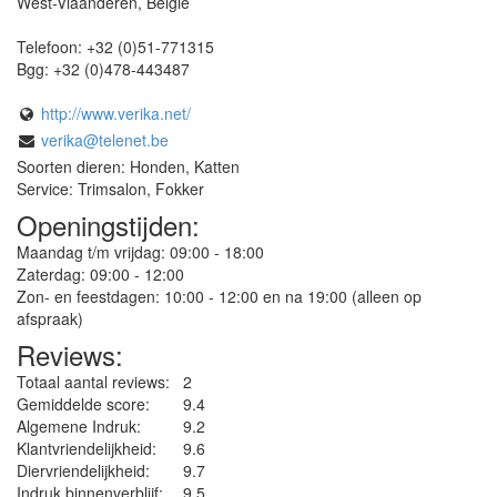
West-Vlaanderen
,
België
Telefoon:
+32 (0)51-771315
Bgg:
+32 (0)478-443487
http://www.verika.net/
verika@telenet.be
Soorten dieren: Honden, Katten
Service: Trimsalon, Fokker
Openingstijden:
Maandag t/m vrijdag: 09:00 - 18:00
Zaterdag: 09:00 - 12:00
Zon- en feestdagen: 10:00 - 12:00 en na 19:00 (alleen op
afspraak)
Reviews:
Totaal aantal reviews:
2
Gemiddelde score:
9.4
Algemene Indruk:
9.2
Klantvriendelijkheid:
9.6
Diervriendelijkheid:
9.7
Indruk binnenverblijf:
9.5