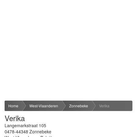
Home
West-Vlaanderen
Zonnebeke
Verika
Verika
Langemarkstraat 105
0478-44348
Zonnebeke