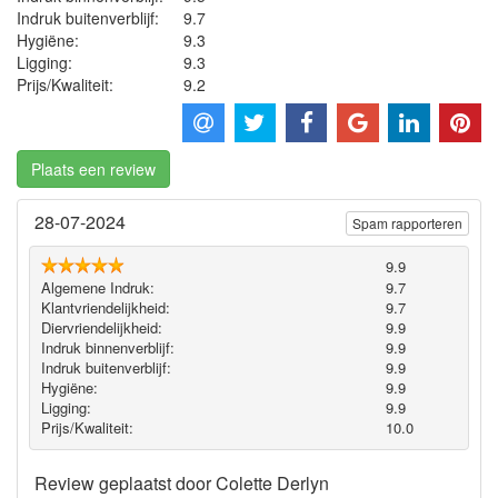
Indruk buitenverblijf:
9.7
Hygiëne‎:
9.3
Ligging:
9.3
Prijs/Kwaliteit:
9.2
Plaats een review
28-07-2024
Spam rapporteren
9.9
Algemene Indruk:
9.7
Klantvriendelijkheid:
9.7
Diervriendelijkheid:
9.9
Indruk binnenverblijf:
9.9
Indruk buitenverblijf:
9.9
Hygiëne‎:
9.9
Ligging:
9.9
Prijs/Kwaliteit:
10.0
Review geplaatst door
Colette Derlyn