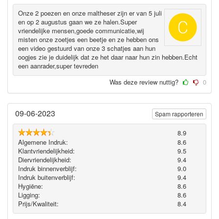
Onze 2 poezen en onze maltheser zijn er van 5 juli
en op 2 augustus gaan we ze halen.Super
vriendelijke mensen,goede communicatie,wij
misten onze zoetjes een beetje en ze hebben ons
een video gestuurd van onze 3 schatjes aan hun
oogjes zie je duidelijk dat ze het daar naar hun zin hebben.Echt
een aanrader,super tevreden
Was deze review nuttig?
0
09-06-2023
Spam rapporteren
8.9
Algemene Indruk:
8.6
Klantvriendelijkheid:
9.5
Diervriendelijkheid:
9.4
Indruk binnenverblijf:
9.0
Indruk buitenverblijf:
9.4
Hygiëne‎:
8.6
Ligging:
8.6
Prijs/Kwaliteit:
8.4