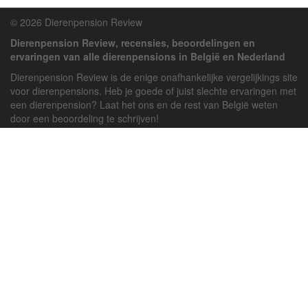
© 2026 Dierenpension Review
Dierenpension Review, recensies, beoordelingen en
ervaringen van alle dierenpensions in België en Nederland
Dierenpension Review is de enige onafhankelijke vergelijkings site
voor dierenpensions. Heb je goede of juist slechte ervaringen met
een dierenpension? Laat het ons en de rest van België weten
door een beoordeling te schrijven!
Powered by
deJong-IT
Inloggen
Registreren
Veel gestelde vragen
API handleiding
Pension toevoegen