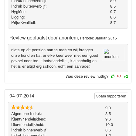
Indruk binnenverblijf:
8.9
Indruk buitenverblijf:
8.5
Hygiëne‎:
9.7
Ligging:
8.6
Prijs/Kwaliteit:
8.7
Review geplaatst door
anoniem
,
Periode: Januari 2015
niets op dit pension aan te merken wij brengen
onze hond en kat er elke keer weer met een goed
gevoel naar toe. klantvriendelijk , kleinschalig en
het is er altijd erg schoon. echt een aanrader.
Was deze review nuttig?
+2
04-07-2014
Spam rapporteren
9.0
Algemene Indruk:
8.5
Klantvriendelijkheid:
9.6
Diervriendelijkheid:
10.0
Indruk binnenverblijf:
8.6
Indruk buitenverblijf:
8.2