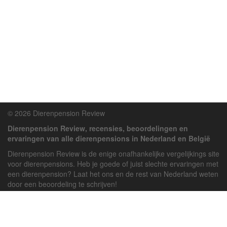
© 2026 Dierenpension Review
Dierenpension Review, recensies, beoordelingen en
ervaringen van alle dierenpensions in Nederland en België
Dierenpension Review is de enige onafhankelijke vergelijkings site
voor dierenpensions. Heb je goede of juist slechte ervaringen met
een dierenpension? Laat het ons en de rest van Nederland weten
door een beoordeling te schrijven!
Powered by
deJong-IT