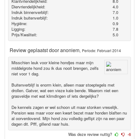
Klantvriendelijkheid:
8.0
Diervriendelijkheid:
4.0
Indruk binnenverblijf:
7.0
Indruk buitenverblijf:
1.0
Hygiëne‎:
0.9
Ligging:
7.8
Prijs/Kwaliteit:
5.0
Review geplaatst door
anoniem
,
Periode: Februari 2014
Misschien leuk voor kleine hondjes maar mijn
middelgrote hond zou ik dus nooit brengen, zelfs
niet voor 1 dag.
Buitenverblijf is enorm klein, alleen maar stoeptegels met
drollen. Gatver, wat een vieze kale bende. Waarom niet een
grasveldje met wat klimdingen of iets dergelijks?
De kennels zagen er wel schoon uit maar stonken vreselijk.
Pension was maar voor een kwart bezet maar honden blaften nu
al oorverdovend. Mijn hond zou volledig geflipt zijn na een paar
dagen dit. Pfff, gillend naar huis.
Was deze review nuttig?
-6