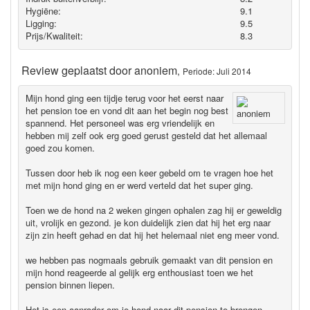
Hygiëne‎:
9.1
Ligging:
9.5
Prijs/Kwaliteit:
8.3
Review geplaatst door
anoniem
,
Periode: Juli 2014
Mijn hond ging een tijdje terug voor het eerst naar
het pension toe en vond dit aan het begin nog best
spannend. Het personeel was erg vriendelijk en
hebben mij zelf ook erg goed gerust gesteld dat het allemaal
goed zou komen.
Tussen door heb ik nog een keer gebeld om te vragen hoe het
met mijn hond ging en er werd verteld dat het super ging.
Toen we de hond na 2 weken gingen ophalen zag hij er geweldig
uit, vrolijk en gezond. je kon duidelijk zien dat hij het erg naar
zijn zin heeft gehad en dat hij het helemaal niet eng meer vond.
we hebben pas nogmaals gebruik gemaakt van dit pension en
mijn hond reageerde al gelijk erg enthousiast toen we het
pension binnen liepen.
Het is een aanrader om je hond naar dit pension te brengen.