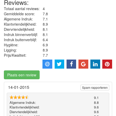
Reviews:
Totaal aantal reviews:
4
Gemiddelde score:
7.8
Algemene Indruk:
7.1
Klantvriendelijkheid:
8.9
Diervriendelijkheid:
8.1
Indruk binnenverblijf:
8.1
Indruk buitenverblijf:
6.4
Hygiëne‎:
6.9
Ligging:
8.9
Prijs/Kwaliteit:
7.7
Plaats een review
14-01-2015
Spam rapporteren
9.1
Algemene Indruk:
8.8
Klantvriendelijkheid:
9.6
Diervriendelijkheid:
9.6