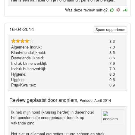
Was deze review nuttig?
+6
16-04-2014
Spam rapporteren
8.3
Algemene Indruk:
7.0
Klantvriendelijkheid:
8.5
Diervriendelijkheid:
8.6
Indruk binnenverblijf:
7.9
Indruk buitenverblijf:
7.9
Hygiëne‎:
8.0
Ligging:
9.6
Prijs/Kwaliteit:
8.9
Review geplaatst door
anoniem
,
Periode: April 2014
Ik heb mijn hond (kruising herder) in dierenhotel
het pensionnetje ondergebracht toen ik op
vakantie ging.
Het ziet er allemaal erg netjes uit erg schoon en strak.