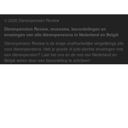
© 2026 Dierenpension Review
Dierenpension Review, recensies, beoordelingen en
ervaringen van alle dierenpensions in Nederland en België
Dierenpension Review is de enige onafhankelijke vergelijkings site
voor dierenpensions. Heb je goede of juist slechte ervaringen met
een dierenpension? Laat het ons en de rest van Nederland en
België weten door een beoordeling te schrijven!
Powered by
deJong-IT
Inloggen
Registreren
Veel gestelde vragen
API handleiding