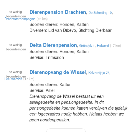
Dierenpension Drachten
te
weinig
,
,
De Scheiding 10
beoordelingen
Drachtstercompagnie
(16 km)
Soorten dieren: Honden, Katten
Diversen: Lid van Dibevo, Stichting Dierbaar
Delta Dierenpension
te
weinig
,
,
Grândyk 1
Holwerd
(17 km)
beoordelingen
Soorten dieren: Honden, Katten
Service: Trimsalon
Dierenopvang de Wissel
te
weinig
,
,
Kalverdijkje 76
beoordelingen
Leeuwarden
(17 km)
Soorten dieren: Katten
Service: Asiel
Dierenopvang de Wissel bestaat uit een
asielgedeelte en pensiongedeelte. In dit
pensiongedeelte kunnen katten verblijven die tijdelijk
een logeeradres nodig hebben. Helaas hebben we
geen hondenpension.