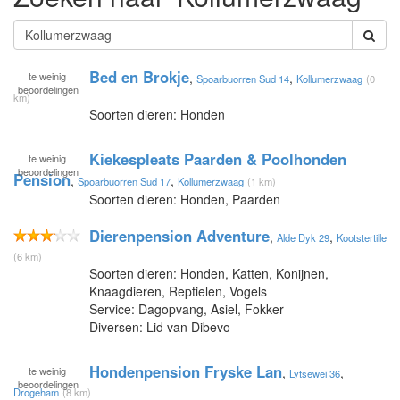
Bed en Brokje
te
weinig
,
,
Spoarbuorren Sud 14
Kollumerzwaag
(0
beoordelingen
km)
Soorten dieren: Honden
Kiekespleats Paarden & Poolhonden
te
weinig
beoordelingen
Pension
,
,
Spoarbuorren Sud 17
Kollumerzwaag
(1 km)
Soorten dieren: Honden, Paarden
Dierenpension Adventure
,
,
Alde Dyk 29
Kootstertille
(6 km)
Soorten dieren: Honden, Katten, Konijnen,
Knaagdieren, Reptielen, Vogels
Service: Dagopvang, Asiel, Fokker
Diversen: Lid van Dibevo
Hondenpension Fryske Lan
te
weinig
,
,
Lytsewei 36
beoordelingen
Drogeham
(8 km)