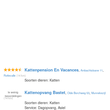
Kattenpension En Vacances
,
,
Ambachtsloane 11
Rottevalle
(14 km)
Soorten dieren: Katten
Kattenopvang Bastet
te
weinig
,
,
Olde Borchweg 53
Munnekezijl
beoordelingen
(14 km)
Soorten dieren: Katten
Service: Dagopvang, Asiel