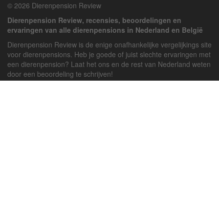
© 2026 Dierenpension Review
Dierenpension Review, recensies, beoordelingen en
ervaringen van alle dierenpensions in Nederland en België
Dierenpension Review is de enige onafhankelijke vergelijkings site
voor dierenpensions. Heb je goede of juist slechte ervaringen met
een dierenpension? Laat het ons en de rest van Nederland weten
door een beoordeling te schrijven!
Powered by
deJong-IT
Inloggen
Registreren
Veel gestelde vragen
API handleiding
Pension toevoegen