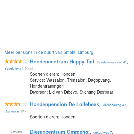
Meer pensions in de buurt van Smakt, Limburg
Hondencentrum Happy Tail
,
,
Ysselsteynseweg 41
Ysselsteyn
(10 km)
Soorten dieren: Honden
Service: Wassalon, Trimsalon, Dagopvang,
Hondentrainingen
Diversen: Lid van Dibevo, Stichting Dierbaar
Hondenpension De Lollebeek
,
,
Lollebeekweg 40
Castenray
(9 km)
Soorten dieren: Honden
Dierencentrum Ommehof
te
weinig
,
,
Kiekuutweg 7