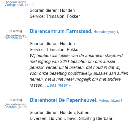
beoordelingen
Vierlingsbeek
(4 km)
Soorten dieren: Honden
Service: Trimsalon, Fokker
Dierencentrum Farmstead
te
weinig
,
,
Hondsbergweg 1
beoordelingen
Overloon
(4 km)
Soorten dieren: Honden
Service: Trimsalon, Fokker
Wij hebben als fokker van de australian shepherd
met ingang van 2021 besloten om ons aussie
pension verder uit te breiden, dat houd in dat wij
voor onze bezetting hoofdzakelijk aussies aan zullen
nemen, het is niet meer mogelijk om met andere
rassen...
Lees meer »
Dierenhotel De Papenheuvel
te
weinig
,
,
Melingveldweg 5
beoordelingen
Afferden
(8 km)
Soorten dieren: Honden, Katten
Diversen: Lid van Dibevo, Stichting Dierbaar