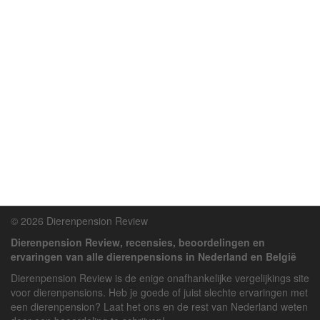
© 2026 Dierenpension Review
Dierenpension Review, recensies, beoordelingen en
ervaringen van alle dierenpensions in Nederland en België
Dierenpension Review is de enige onafhankelijke vergelijkings site
voor dierenpensions. Heb je goede of juist slechte ervaringen met
een dierenpension? Laat het ons en de rest van Nederland weten