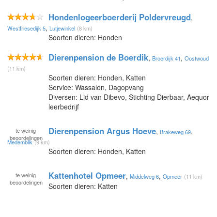
Hondenlogeerboerderij Poldervreugd
,
,
Westfriesedijk 5
Lutjewinkel
(8 km)
Soorten dieren: Honden
Dierenpension de Boerdik
,
,
Broerdijk 41
Oostwoud
(11 km)
Soorten dieren: Honden, Katten
Service: Wassalon, Dagopvang
Diversen: Lid van Dibevo, Stichting Dierbaar, Aequor
leerbedrijf
Dierenpension Argus Hoeve
te
weinig
,
,
Brakeweg 69
beoordelingen
Medemblik
(9 km)
Soorten dieren: Honden, Katten
Kattenhotel Opmeer
te
weinig
,
,
Middelweg 6
Opmeer
(11 km)
beoordelingen
Soorten dieren: Katten