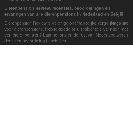
Dierenpension Review, recensies, beoordelingen en
ervaringen van alle dierenpensions in Nederland en België
Dierenpension Review is de enige onafhankelijke vergelijkings site
voor dierenpensions. Heb je goede of juist slechte ervaringen met
een dierenpension? Laat het ons en de rest van Nederland weten
door een beoordeling te schrijven!
Powered by
deJong-IT
Inloggen
Registreren
Veel gestelde vragen
API handleiding
Pension toevoegen
Contact