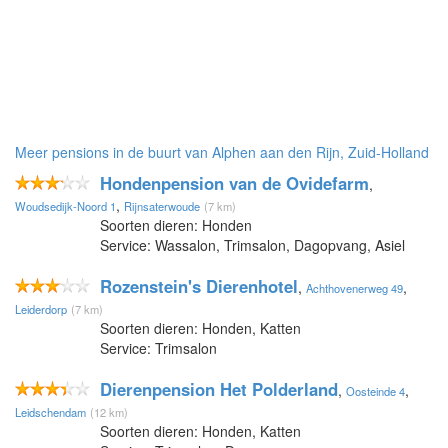
Meer pensions in de buurt van Alphen aan den Rijn, Zuid-Holland
Hondenpension van de Ovidefarm
,
,
Woudsedijk-Noord 1
Rijnsaterwoude
(7 km)
Soorten dieren: Honden
Service: Wassalon, Trimsalon, Dagopvang, Asiel
Rozenstein's Dierenhotel
,
,
Achthovenerweg 49
Leiderdorp
(7 km)
Soorten dieren: Honden, Katten
Service: Trimsalon
Dierenpension Het Polderland
,
,
Oosteinde 4
Leidschendam
(12 km)
Soorten dieren: Honden, Katten