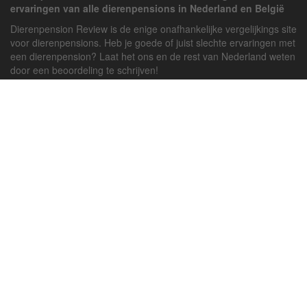
ervaringen van alle dierenpensions in Nederland en België
Dierenpension Review is de enige onafhankelijke vergelijkings site
voor dierenpensions. Heb je goede of juist slechte ervaringen met
een dierenpension? Laat het ons en de rest van Nederland weten
door een beoordeling te schrijven!
Powered by
deJong-IT
Inloggen
Registreren
Veel gestelde vragen
API handleiding
Pension toevoegen
Contact
Twitter