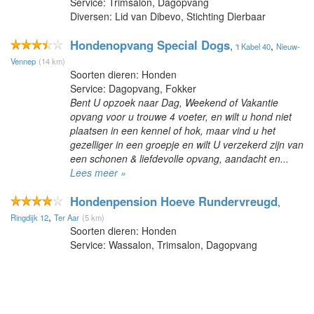
Service: Trimsalon, Dagopvang
Diversen: Lid van Dibevo, Stichting Dierbaar
Hondenopvang Special Dogs
,
,
't Kabel 40
Nieuw-
Vennep
(14 km)
Soorten dieren: Honden
Service: Dagopvang, Fokker
Bent U opzoek naar Dag, Weekend of Vakantie
opvang voor u trouwe 4 voeter, en wilt u hond niet
plaatsen in een kennel of hok, maar vind u het
gezelliger in een groepje en wilt U verzekerd zijn van
een schonen & liefdevolle opvang, aandacht en...
Lees meer »
Hondenpension Hoeve Rundervreugd
,
,
Ringdijk 12
Ter Aar
(5 km)
Soorten dieren: Honden
Service: Wassalon, Trimsalon, Dagopvang