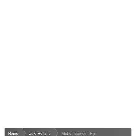
Home
Zuid-Holland
Alphen-aan-den-Rijn