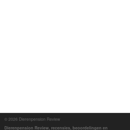
© 2026 Dierenpension Review
Dierenpension Review, recensies, beoordelingen en