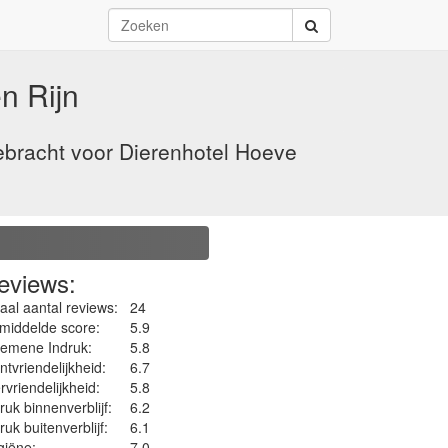
n Rijn
bracht voor Dierenhotel Hoeve
eviews:
aal aantal reviews:
24
middelde score:
5.9
gemene Indruk:
5.8
ntvriendelijkheid:
6.7
rvriendelijkheid:
5.8
ruk binnenverblijf:
6.2
ruk buitenverblijf:
6.1
iëne‎:
7.0