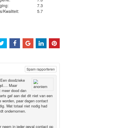
ging:
7.3
js/Kwaliteit:
5.7
Spam rapporteren
 Een doodzieke
egd…. Maar
at meer dood dan
rts gaf aan dat dit niet van een
te worden, paar dagen contact
ig. Wat totaal niet nodig had
ordt ondernomen.
ar neem in ieder geval contact op