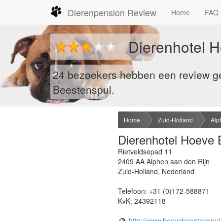
Dierenpension Review
Home
FAQ
Dierenhotel H
24 bezoekers hebben een review ge
Beestenspul.
Home
Zuid-Holland
Alp
Dierenhotel Hoeve 
Rietveldsepad 11
2409 AA
Alphen aan den Rijn
Zuid-Holland
,
Nederland
Telefoon:
+31 (0)172-588871
KvK:
24392118
http://www.hoevebeestenspul.