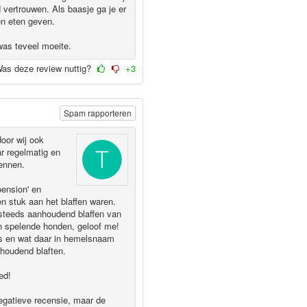
 vertrouwen. Als baasje ga je er
en eten geven.
was teveel moeite.
as deze review nuttig?
+3
Spam rapporteren
door wij ook
r regelmatig en
ennen.
pension' en
n stuk aan het blaffen waren.
g steeds aanhoudend blaffen van
n spelende honden, geloof me!
as en wat daar in hemelsnaam
houdend blaften.
ed!
egatieve recensie, maar de