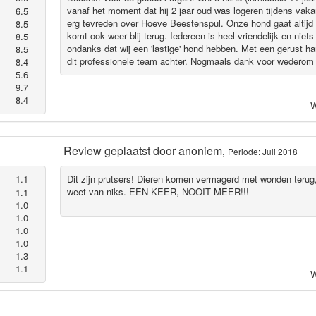
vanaf het moment dat hij 2 jaar oud was logeren tijdens vakan
6.5
erg tevreden over Hoeve Beestenspul. Onze hond gaat altijd b
8.5
komt ook weer blij terug. Iedereen is heel vriendelijk en niets 
8.5
ondanks dat wij een 'lastige' hond hebben. Met een gerust har
8.5
dit professionele team achter. Nogmaals dank voor wederom
8.4
5.6
9.7
8.4
W
Review geplaatst door
anoniem
,
Periode: Juli 2018
1.1
Dit zijn prutsers! Dieren komen vermagerd met wonden terug
weet van niks. EEN KEER, NOOIT MEER!!!
1.1
1.0
1.0
1.0
1.0
1.3
1.1
W