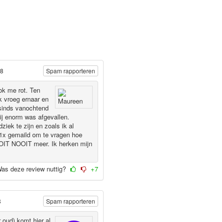
18
Spam rapporteren
ok me rot. Ten
k vroeg ernaar en
 sinds vanochtend
hij enorm was afgevallen.
ziek te zijn en zoals ik al
k 1x gemaild om te vragen hoe
OOIT NOOIT meer. Ik herken mijn
as deze review nuttig?
+7
8
Spam rapporteren
 oud) komt hier al