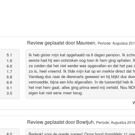
Review geplaatst door
Maureen
,
Periode: Augustus 20
5.1
Ik heb gister mijn kat opgehaald na 6 dagen pension. Ik schr
eerste had hij een ontstoken oog toen ik hem ging ophalen. I
1.6
ze zeiden dat het niet eerder was opgevallen en dat het pas
6.6
zo is, heel vreemd. Ik tilde mijn kat op en merkte direct dat 
1.7
Vandaag dus naar de dierenarts geweest en hij blijkt dus dood
6.8
vermoedde, bijna een kilo afgevallen. In de tussentijd heb i
6.6
het met hem gaat, alles ging prima werd mij verteld. Nou N
9.1
eigen kat niet eens meer terug.
3.5
W
Review geplaatst door
Bowtjuh
,
Periode: Augustus 201
8.0
Bedankt voor de goede zorgen! Onze hond (inmiddels 11 jaar