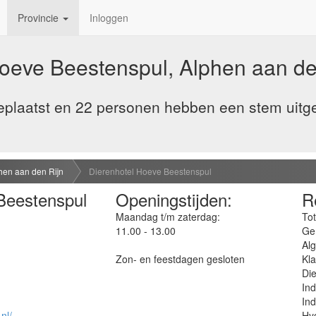
Provincie
Inloggen
oeve Beestenspul, Alphen aan de
plaatst en 22 personen hebben een stem uitge
hen aan den Rijn
Dierenhotel Hoeve Beestenspul
Beestenspul
Openingstijden:
R
Maandag t/m zaterdag:
Tot
11.00 - 13.00
Ge
Al
Zon- en feestdagen gesloten
Kla
Die
Ind
Ind
nl/
Hyg