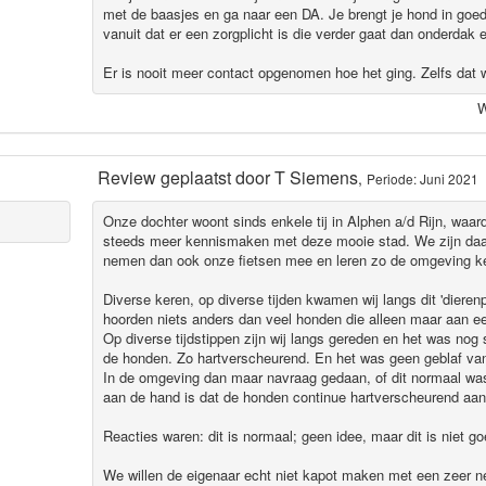
met de baasjes en ga naar een DA. Je brengt je hond in goed
vanuit dat er een zorgplicht is die verder gaat dan onderdak 
Er is nooit meer contact opgenomen hoe het ging. Zelfs dat 
W
Review geplaatst door
T Siemens
,
Periode: Juni 2021
Onze dochter woont sinds enkele tij in Alphen a/d Rijn, waar
steeds meer kennismaken met deze mooie stad. We zijn daa
nemen dan ook onze fietsen mee en leren zo de omgeving k
Diverse keren, op diverse tijden kwamen wij langs dit 'dieren
hoorden niets anders dan veel honden die alleen maar aan ee
Op diverse tijdstippen zijn wij langs gereden en het was no
de honden. Zo hartverscheurend. En het was geen geblaf va
In de omgeving dan maar navraag gedaan, of dit normaal w
aan de hand is dat de honden continue hartverscheurend aan
Reacties waren: dit is normaal; geen idee, maar dit is niet go
We willen de eigenaar echt niet kapot maken met een zeer n