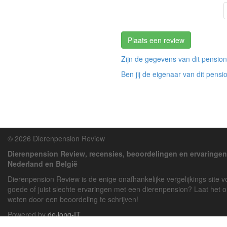
Plaats een review
Zijn de gegevens van dit pension
Ben jij de eigenaar van dit pensi
© 2026 Dierenpension Review
Dierenpension Review, recensies, beoordelingen en ervaringen
Nederland en België
Dierenpension Review is de enige onafhankelijke vergelijkings site 
goede of juist slechte ervaringen met een dierenpension? Laat het 
weten door een beoordeling te schrijven!
Powered by
deJong-IT