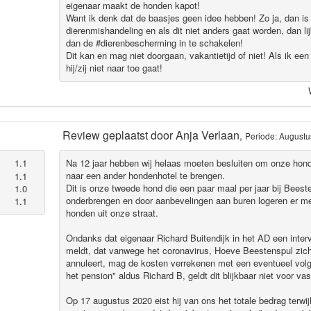
eigenaar maakt de honden kapot!
Want ik denk dat de baasjes geen idee hebben! Zo ja, dan is 
dierenmishandeling en als dit niet anders gaat worden, dan li
dan de #dierenbescherming in te schakelen!
Dit kan en mag niet doorgaan, vakantietijd of niet! Als ik ee
hij/zij niet naar toe gaat!
Review geplaatst door
Anja Verlaan
,
Periode: August
1.1
Na 12 jaar hebben wij helaas moeten besluiten om onze hond
naar een ander hondenhotel te brengen.
1.1
Dit is onze tweede hond die een paar maal per jaar bij Beest
1.0
onderbrengen en door aanbevelingen aan buren logeren er m
1.1
honden uit onze straat.
Ondanks dat eigenaar Richard Buitendijk in het AD een inter
meldt, dat vanwege het coronavirus, Hoeve Beestenspul zich 
annuleert, mag de kosten verrekenen met een eventueel volgen
het pension" aldus Richard B, geldt dit blijkbaar niet voor vas
Op 17 augustus 2020 eist hij van ons het totale bedrag terwij