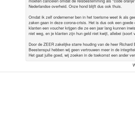
moeten cancelen omdat de reisbestemming als "code oranje
Nederlandse overheid. Onze hond blijft dus ook thuis.
Omdat ik zelf ondernemer ben in het toerisme weet ik als g
zaken gaan in deze corona-crisis. Het is dus ook een goede 
klanten een voucher krijgen die ze een jaar lang kunnen inwis
niet weg, en je klanten zijn hun geld niet kwijt, allebei (soort v
Door de ZEER zakelijke starre houding van de heer Richard 
Beestenspul hebben wij geen vertrouwen meer in de integrite
Het gaat jullie goed, wij zoeken in de toekomst een ander ver
W