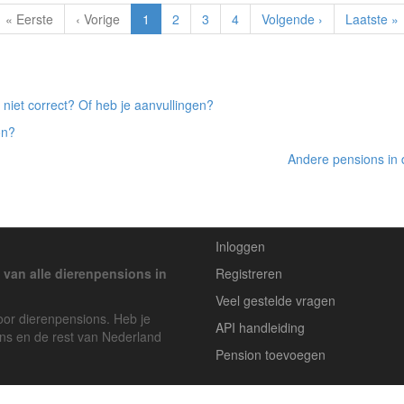
« Eerste
‹ Vorige
1
2
3
4
Volgende ›
Laatste »
 niet correct? Of heb je aanvullingen?
on?
Andere pensions in 
Inloggen
 van alle dierenpensions in
Registreren
Veel gestelde vragen
voor dierenpensions. Heb je
API handleiding
ons en de rest van Nederland
Pension toevoegen