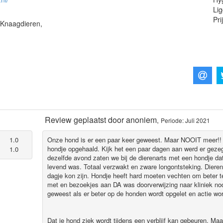
Lig
Pri
 Knaagdieren,
Review geplaatst door
anoniem
,
Periode: Juli 2021
1.0
Onze hond is er een paar keer geweest. Maar NOOIT meer!!
hondje opgehaald. Kijk het een paar dagen aan werd er gez
1.0
dezelfde avond zaten we bij de dierenarts met een hondje d
levend was. Totaal verzwakt en zware longontsteking. Dierena
dagje kon zijn. Hondje heeft hard moeten vechten om beter 
met en bezoekjes aan DA was doorverwijzing naar kliniek nod
geweest als er beter op de honden wordt opgelet en actie w
Dat je hond ziek wordt tijdens een verblijf kan gebeuren. Ma