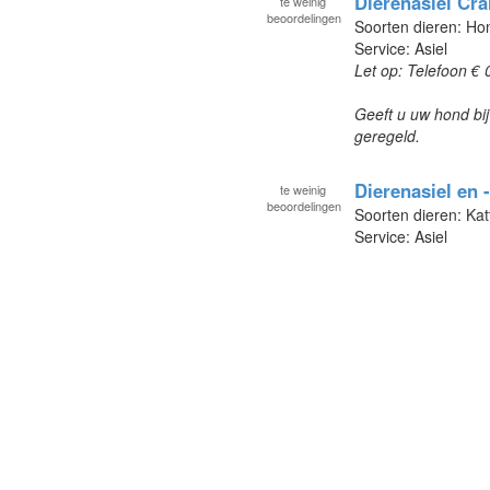
Dierenasiel Cra
te
weinig
beoordelingen
Soorten dieren: H
Service: Asiel
Let op: Telefoon € 
Geeft u uw hond bij
geregeld.
Dierenasiel en 
te
weinig
beoordelingen
Soorten dieren: Kat
Service: Asiel