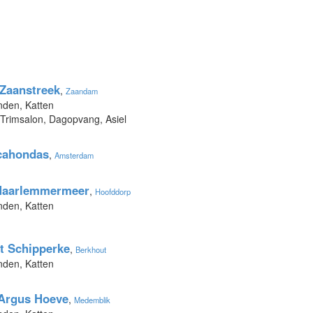
Zaanstreek
,
Zaandam
nden, Katten
 Trimsalon, Dagopvang, Asiel
cahondas
,
Amsterdam
Haarlemmermeer
,
Hoofddorp
nden, Katten
't Schipperke
,
Berkhout
nden, Katten
 Argus Hoeve
,
Medemblik