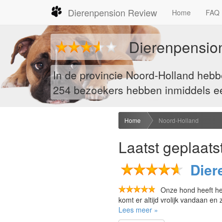
Dierenpension Review
Home
FAQ
Dierenpensio
In de provincie Noord-Holland heb
254
bezoekers hebben inmiddels een
Home
Noord-Holland
Laatst geplaats
Dier
Onze hond heeft het
komt er altijd vrolijk vandaan en 
Lees meer »