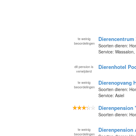
Dierencentrum 
te
weinig
beoordelingen
Soorten dieren: Ho
Service: Wassalon,
Dierenhotel Po
dit pension is
verwijderd
Dierenopvang 
te
weinig
beoordelingen
Soorten dieren: Ho
Service: Asiel
Dierenpension 
Soorten dieren: Ho
Dierenpension
te
weinig
beoordelingen