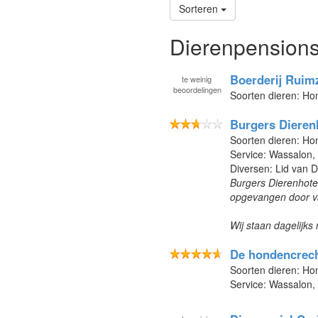
Sorteren
Dierenpensions
Boerderij Ruim
te
weinig
beoordelingen
Soorten dieren: H
Burgers Diere
Soorten dieren: Ho
Service: Wassalon
Diversen: Lid van 
Burgers Dierenhotel
opgevangen door va
Wij staan dagelijks 
De hondencrec
Soorten dieren: H
Service: Wassalon,