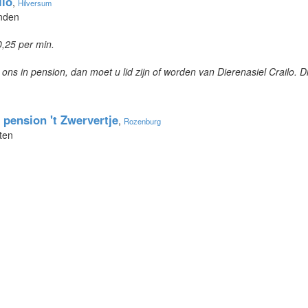
ilo
,
Hilversum
onden
0,25 per min.
 ons in pension, dan moet u lid zijn of worden van Dierenasiel Crailo. D
- pension 't Zwervertje
,
Rozenburg
ten