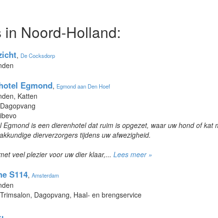
 in Noord-Holland:
zicht
,
De Cocksdorp
onden
nhotel Egmond
,
Egmond aan Den Hoef
nden, Katten
, Dagopvang
Dibevo
 Egmond is een dierenhotel dat ruim is opgezet, waar uw hond of kat m
kkundige dierverzorgers tijdens uw afwezigheid.
met veel plezier voor uw dier klaar,...
Lees meer »
he S114
,
Amsterdam
onden
 Trimsalon, Dagopvang, Haal- en brengservice