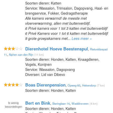
Soorten dieren: Katten
Service: Wassalon, Trimsalon, Dagopvang, Haal- en
brengservice, Fokker, Gedragstherapie
Alle kamers verwarmd! de meeste met
vloerverwarming, allen met buitenverblijf.
6 Privé kamers voor 1 tot 3 katten met buitenverblijf
6 Privé Kamers voor 1 tot 6 katten met buitenverblijf
9 grote groepskamers met...
Lees meer »
Dierenhotel Hoeve Beestenspul
,
Rietveldsepad
,
11
Alphen aan den Rijn
(11 km)
Soorten dieren: Honden, Katten, Knaagdieren,
Vogels, Konijnen
Service: Wassalon, Dagopvang
Diversen: Lid van Dibevo
Boas Dierenpension
,
,
Opweg 60
Hekendorp
(7 km)
Soorten dieren: Honden, Katten
Bert en Bink
te
weinig
,
,
Staringlaan 14
Waddinxveen
(4 km)
beoordelingen
Soorten dieren: Honden, Katten