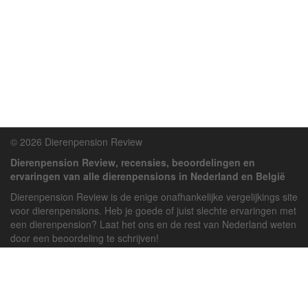
© 2026 Dierenpension Review
Dierenpension Review, recensies, beoordelingen en
ervaringen van alle dierenpensions in Nederland en België
Dierenpension Review is de enige onafhankelijke vergelijkings site
voor dierenpensions. Heb je goede of juist slechte ervaringen met
een dierenpension? Laat het ons en de rest van Nederland weten
door een beoordeling te schrijven!
Powered by
deJong-IT